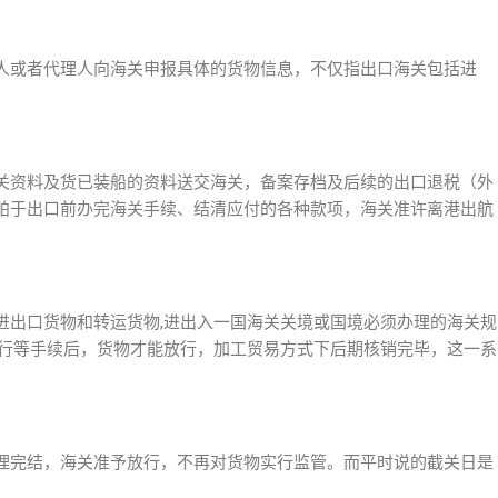
人或者代理人向海关申报具体的货物信息，不仅指出口海关包括进
关资料及货已装船的资料送交海关，备案存档及后续的出口退税（外
舶于出口前办完海关手续、结清应付的各种款项，海关准许离港出航
进出口货物和转运货物,进出入一国海关关境或国境必须办理的海关规
放行等手续后，货物才能放行，加工贸易方式下后期核销完毕，这一系
理完结，海关准予放行，不再对货物实行监管。而平时说的截关日是