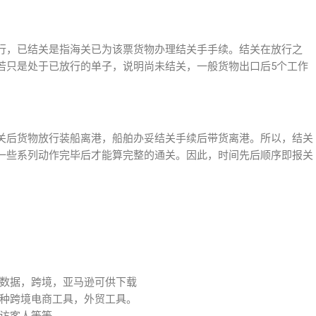
行，已结关是指海关已为该票货物办理结关手手续。结关在放行之
若只是处于已放行的单子，说明尚未结关，一般货物出口后5个工作
关后货物放行装船离港，船舶办妥结关手续后带货离港。所以，结关
一些系列动作完毕后才能算完整的通关。因此，时间先后顺序即报关
数据，跨境，亚马逊可供下载
种跨境电商工具，外贸工具。