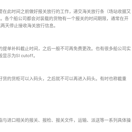
要在此时间之前做好报关放行的工作，递交海关放行条（场站收据又
time。各个船公司都会对装载的货物有一个报关的时间期限，通常在开
或两天停止接收海关放行信息。
的提单补料截止时间，之后一般不可再免费更改。也有很多船公司实
为SI cutoff。
好货的货柜可以入码头，之后就不可以再进入码头。有时也称截重
指与进口相关的报关、报检、报关文件，运输、派送等一系列具体操