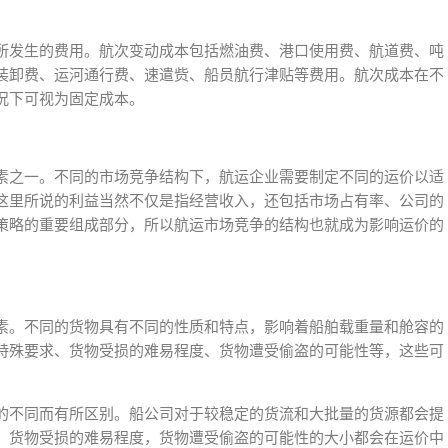
所发生的费用。航次变动成本包括燃油费、港口使用费、航道费、吨
装卸费、运河通行费、速遣赀、船员航行津贴等费用。航次成本在不
况下可视为固定成本。
素之一。不同的市场竞争结构下，航运企业需要制定不同的运价以适
这里所说的利益当然不仅是指经营收入，还包括市场占有率、公司的
策略的重要组成部分，所以航运市场竞争的结构也就成为影响运价的
素。不同的货物具有不同的性质和特点，影响着船舶载重量和舱容的
特殊要求、货物受损的难易程度、货物遭受偷盗的可能性等，这些可
的不同而有所区别。船公司对于较稳定的货流和大批量的货源都会提
，货物受损的难易程度，货物遭受偷盗的可能性的大小都会在运价中