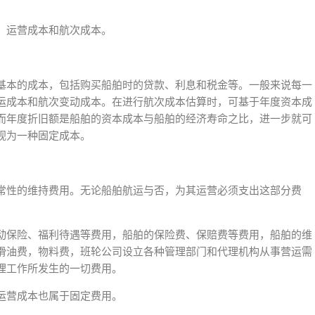
、运营成本和航次成本。
基本的成本，包括购买船舶时的贷款、利息和税金等。一般来说每一
运成本和航次变动成本。在进行航次成本估算时，可基于年度资本成
而年度折旧额是船舶的资本成本与船舶的经济寿命之比，进一步就可
视为一种固定成本。
常性的维持费用。无论船舶航运与否，为其运营必须支出这部分费
动保险、福利待遇等费用，船舶的保险费、保赔费等费用，船舶的维
滑油费，物料费，班轮公司设立各种管理部门和代理机构从事营运需
理工作所发生的一切费用。
运营成本也属于固定费用。