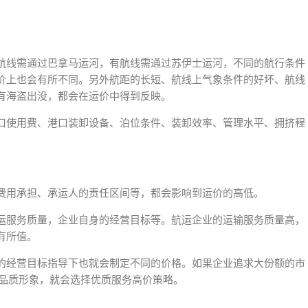
航线需通过巴拿马运河，有航线需通过苏伊士运河，不同的航行条件
价上也会有所不同。另外航距的长短、航线上气象条件的好坏、航线
有海盗出没，都会在运价中得到反映。
口使用费、港口装卸设备、泊位条件、装卸效率、管理水平、拥挤程
费用承担、承运人的责任区间等，都会影响到运价的高低。
运服务质量，企业自身的经营目标等。航运企业的运输服务质量高，
有所值。
的经营目标指导下也就会制定不同的价格。如果企业追求大份额的市
高品质形象，就会选择优质服务高价策略。