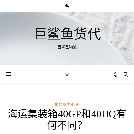
巨鲨鱼货代
巨鲨鱼物流
货代业务必备
海运集装箱40GP和40HQ有
何不同？