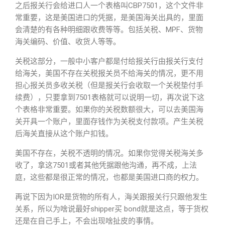
之后报关行会给进口人一个表格叫CBP7501，这个文件非
常重要，这是美国进口的凭据，是美国海关出具的，里面
会清楚的有各种明细跟收费等等。包括关税、MPF、货物
海关编码、价值、收货人等等。
关税这部分，一般中小客户都是付给报关行由报关行支付
给海关，美国不存在关税报关员不给海关的情况，更不用
担心报关员多收关税（但是报关行会收取一个关税垫付手
续费），只要拿到7501表格就可以说明一切，再次说下这
个表格非常重要。如果你的关税数额很大，可以去美国海
关开具一个账户，里面存钱作为关税支付款项。产生关税
后海关直接从这个账户扣钱。
美国不存在，关税不透明的情况。如果你觉得关税海关多
收了，拿这7501或者其他凭据跟他沟通，再不成，上法
庭，这些都是很正常的情况，也都是美国进口商的权力。
再说下因为IOR是货物的所有人，海关跟报关行只跟他发生
关系，所以为啥说最好shipper买 bond就是这点，等于货权
还是在自己手上，不会出现啥扯皮的事情。