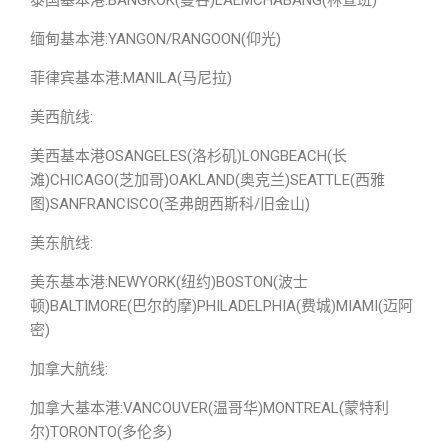
泰国基本港:BANGKOK(曼谷)LAEMCHABANG(林查班)
缅甸基本港:YANGON/RANGOON(仰光)
菲律宾基本港:MANILA(马尼拉)
美西航线:
美西基本港OSANGELES(洛杉矶)LONGBEACH(长
滩)CHICAGO(芝加哥)OAKLAND(奥克兰)SEATTLE(西雅
图)SANFRANCISCO(圣弗朗西斯科/旧金山)
美东航线:
美东基本港:NEWYORK(纽约)BOSTON(波士
顿)BALTIMORE(巴尔的摩)PHILADELPHIA(费城)MIAMI(迈阿
密)
加拿大航线:
加拿大基本港:VANCOUVER(温哥华)MONTREAL(蒙特利
尔)TORONTO(多伦多)