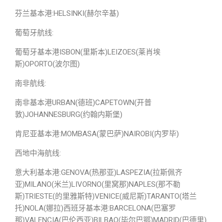
芬兰基本港:HELSINKI(赫尔辛基)
葡萄牙航线:
葡萄牙基本港ISBON(里斯本)LEIZOES(莱肖埃
斯)OPORTO(波尔图)
南非航线:
南非基本港URBAN(德班)CAPETOWN(开普
敦)JOHANNESBURG(约翰内斯堡)
肯尼亚基本港:MOMBASA(蒙巴萨)NAIROBI(内罗毕)
西地中海航线:
意大利基本港:GENOVA(热那亚)LASPEZIA(拉斯佩齐
亚)MILANO(米兰)LIVORNO(里窝那)NAPLES(那不勒
斯)TRIESTE(的里雅斯特)VENICE(威尼斯)TARANTO(塔兰
托)NOLA(娜拉)西班牙基本港:BARCELONA(巴塞罗
那)VALENCIA(巴伦西亚)BILBAO(毕尔巴鄂)MADRID(巴德里)