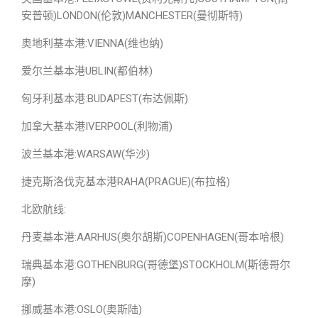
安普顿)LONDON(伦敦)MANCHESTER(曼彻斯特)
奥地利基本港:VIENNA(维也纳)
爱尔兰基本港UBLIN(都伯林)
匈牙利基本港:BUDAPEST(布达佩斯)
加拿大基本港IVERPOOL(利物浦)
波兰基本港:WARSAW(华沙)
捷克斯洛伐克基本港RAHA(PRAGUE)(布拉格)
北欧航线:
丹麦基本港:AARHUS(奥尔胡斯)COPENHAGEN(哥本哈根)
瑞典基本港:GOTHENBURG(哥德堡)STOCKHOLM(斯德哥尔
摩)
挪威基本港:OSLO(奥斯陆)