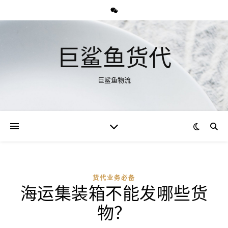
巨鲨鱼货代
巨鲨鱼物流
货代业务必备
海运集装箱不能发哪些货
物？