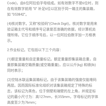
Code)，由6位阿拉伯字母组成。如有效数字不是6位时，则
在有效数字前用 “0” 补足6位以区别于同一箱主的集装箱，
如 “053842”。
(4)核对数字。又称“校验码”(Check Digit)，核对数字是用来
验证箱主代号和顺序号记录是否准确的依据，经计算机处
理所得。它位于顺序号后，以一位阿拉伯数字加一方框表
示。
2.作业标记。它包括以下三个内容：
(1)额定重量和自定重量标记。额定重量即集装箱总重，自
重即集装箱空箱质量(或空箱重量)，应以公斤(kg) 和磅(lb)
同时表示；
(2)空陆水联运集装箱标记。由于该集装箱的强度仅能堆码
两层。因而国际标准化组织对该集装箱规定了特殊的标
志，该标记为黑色，位于侧壁和端壁的左上角，并规定标
记的最小尺寸为：高127mm，长355mm，字母标记的字体
高度至少为76mm；