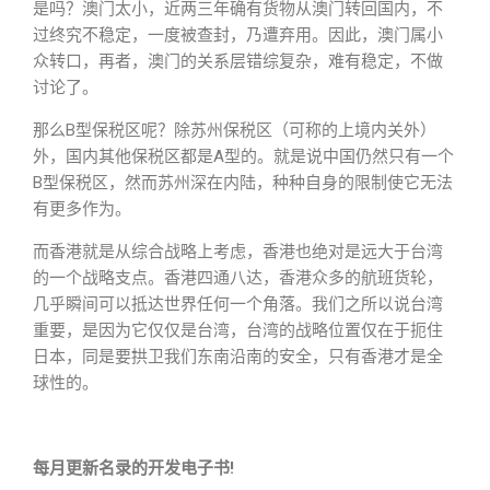
是吗？澳门太小，近两三年确有货物从澳门转回国内，不
过终究不稳定，一度被查封，乃遭弃用。因此，澳门属小
众转口，再者，澳门的关系层错综复杂，难有稳定，不做
讨论了。
那么B型保税区呢？除苏州保税区（可称的上境内关外）
外，国内其他保税区都是A型的。就是说中国仍然只有一个
B型保税区，然而苏州深在内陆，种种自身的限制使它无法
有更多作为。
而香港就是从综合战略上考虑，香港也绝对是远大于台湾
的一个战略支点。香港四通八达，香港众多的航班货轮，
几乎瞬间可以抵达世界任何一个角落。我们之所以说台湾
重要，是因为它仅仅是台湾，台湾的战略位置仅在于扼住
日本，同是要拱卫我们东南沿南的安全，只有香港才是全
球性的。
每月更新名录的开发电子书!