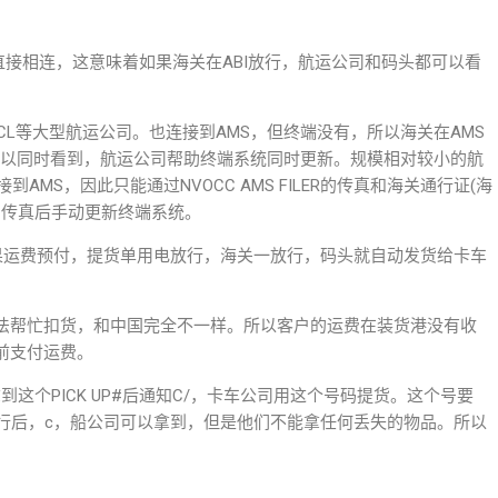
关直接相连，这意味着如果海关在ABI放行，航运公司和码头都可以看
SCL等大型航运公司。也连接到AMS，但终端没有，所以海关在AMS
LER可以同时看到，航运公司帮助终端系统同时更新。规模相对较小的航
MS，因此只能通过NVOCC AMS FILER的传真和海关通行证(海
收到传真后手动更新终端系统。
如果运费预付，提货单用电放行，海关一放行，码头就自动发货给卡车
法帮忙扣货，和中国完全不一样。所以客户的运费在装货港没有收
前支付运费。
理拿到这个PICK UP#后通知C/，卡车公司用这个号码提货。这个号要
放行后，c，船公司可以拿到，但是他们不能拿任何丢失的物品。所以