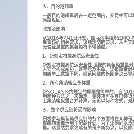
3、目的港超重
一般目的港超重后在一定范围内，交罚金可以
原路返回。
政策及影响
从2016年7月1日开始，国际海事组织(IMO
量查核的相关要求，该规定明确要求，从当天起
无验证总重的集装箱将不得装船。
1、新规定将提高航运安全性
新规定将提高航运安全性.误报的集装箱重量
人安全构成威胁，甚至危及生命。误报重量似
物舱单上数据不同。就该问题的长期争议已导致
2、所有集装箱应予称重
新SOLAS公约规定的原则是简单的，自 20
用两种方法之一来确定。集装箱可在其已装货
上集装箱皮重合并计算。无论以何种方式，对
3、整个供应链将受到影响
积极参与集装箱供应链的各个方面将在某种程
集装箱重量运用于配载计划。为了让他们以及
量。这显然要求达成有关程序新协议，以及修改