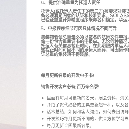
4、提供准确重量为托运人责任
托运人(或托运人责任下的第三方)被要求对
备必须满足国家的认证和校准要求。SOLA
已验证重量计算精度程序来命名和确定。承运
5、申报程序细节可因具体情况不同而异
集装箱验证总重量必须以签名的航运文件申报
像一份包含重量证书的申报单。无论何种情况
托运人有关信息截止时间，在此期限内承运人
些截止时间可因不同的承运人而异，可因运作
证总重的集装箱不得装船。
每月更新名录的开发电子书!
销售开发客户必备,百万条名录!
里面有每月可更新的名录，展会资料，海关
介绍了货代必备的工具更新超千种，以及各
话术总结，如何和客人沟通，如何去回访拜
开发技巧每月更新不同的，供全方位学习思
每月更新全国最新名录。