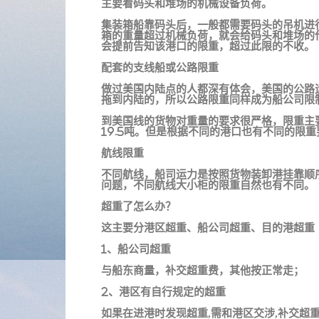
主要看码头和堆场的机械设备负荷。
集装箱船靠码头后，一般都需要码头的吊机进
箱的重量超过机械负荷，就会给码头和堆场的
会提前告知该港口的限重，超过此限的不收。
配套的支线船或公路限重
做过美国内陆点的人都深有体会，美国的公路
拖到内陆的，所以公路限重同样成为船公司限
到美国线的货物对重量的要求很严格，限重主要
19.5吨。但是根据不同的港口也有不同的限重
航线限重
不同航线，船司运力是按照货物装卸港挂靠顺
问题，不同航线大小柜的限重自然也有不同。
超重了怎么办？
这主要分港区超重、船公司超重、目的港超重
1、船公司超重
与船东商量，补交超重费，其他按正常走；
2、港区有自行规定的超重
如果在进港时发现超重,需和港区交涉,补交超