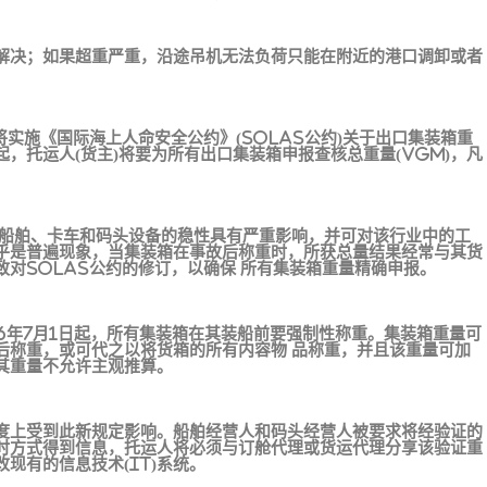
解决；如果超重严重，沿途吊机无法负荷只能在附近的港口调卸或者
)将实施《国际海上人命安全公约》(SOLAS公约)关于出口集装箱重
，托运人(货主)将要为所有出口集装箱申报查核总重量(VGM)，凡
对船舶、卡车和码头设备的稳性具有严重影响，并可对该行业中的工
乎是普遍现象，当集装箱在事故后称重时，所获总量结果经常与其货
对SOLAS公约的修订，以确保 所有集装箱重量精确申报。
16年7月1日起，所有集装箱在其装船前要强制性称重。集装箱重量可
后称重，或可代之以将货箱的所有内容物 品称重，并且该重量可加
其重量不允许主观推算。
度上受到此新规定影响。船舶经营人和码头经营人被要求将经验证的
时方式得到信息，托运人将必须与订舱代理或货运代理分享该验证重
现有的信息技术(IT)系统。