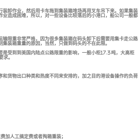
行装卸作业，然后用卡车拖到集装箱堆场再用叉车吊下来。如果集装
作业造成困难，所以，对一些设备比较落后的小港口，船公司一般都
运输限重非常严格，因为很多集装箱在码头卸下后需要用集卡走公路
制集装箱重量的原因，当然，只做到码头的不在此限。
是受到到美国内陆点公路限重的影响，一般小柜17.3吨，大高柜
要求。
序和货物出口种类和热度不同来安排的，加之目的港设备操作的负荷
重费加人工搞定费或者掏箱重装；