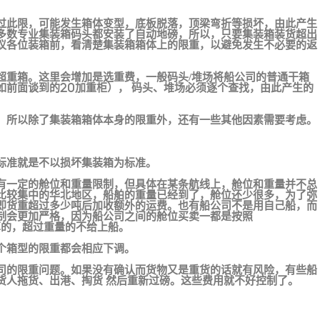
过此限，可能发生箱体变型，底板脱落，顶梁弯折等损坏，由此产生
多数专业集装箱码头都安装了自动地磅，所以，只要集装箱装货超出
议各位装箱前，看清楚集装箱箱体上的限重，以避免发生不必要的返
超重箱。这里会增加是选重费，一般码头/堆场将船公司的普通干箱
如前面谈到的20加重柜）， 码头、堆场必须逐个查找，由此产生的
，所以除了集装箱箱体本身的限重外，还有一些其他因素需要考虑。
标准就是不以损坏集装箱为标准。
有一定的舱位和重量限制，但具体在某条航线上，舱位和重量并不总
比较集中的华北地区，船舶的重量已经到了，舱位还少很多，为了弥
即货重超过多少吨后加收额外的运费。也有船公司不是用自己船，而
制会更加严格，因为船公司之间的舱位买卖一都是按照
计算的，超过重量的不给上船。
个箱型的限重都会相应下调。
司的限重问题。如果没有确认而货物又是重货的话就有风险，有些船
货人拖货、出港、掏货 然后重新过磅。这些费用就不好控制了。