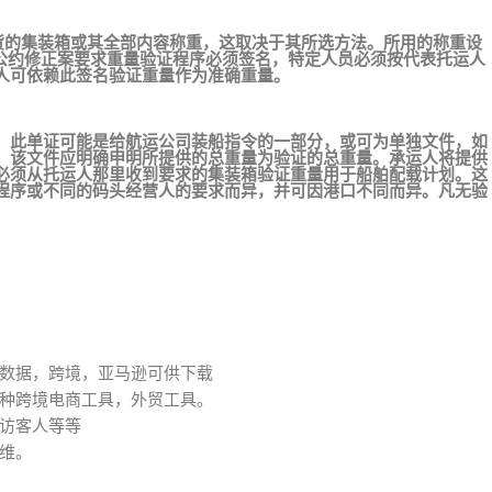
装货的集装箱或其全部内容称重，这取决于其所选方法。所用的称重设
S公约修正案要求重量验证程序必须签名，特定人员必须按代表托运人
人可依赖此签名验证重量作为准确重量。
。此单证可能是给航运公司装船指令的一部分，或可为单独文件，如
，该文件应明确申明所提供的总重量为验证的总重量。承运人将提供
必须从托运人那里收到要求的集装箱验证重量用于船舶配载计划。这
程序或不同的码头经营人的要求而异，并可因港口不同而异。凡无验
数据，跨境，亚马逊可供下载
种跨境电商工具，外贸工具。
访客人等等
维。