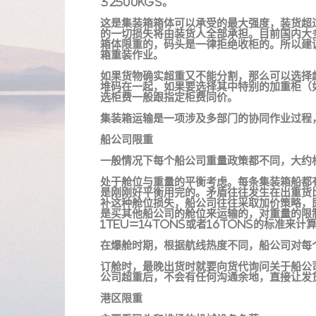
32500KGS。
这是集装箱箱体可以承受的最大强度，装货超
的一切损失将由装货人全部承担。目前国内大
箱体限重的，码头是一律拒绝收柜的。所以建
箱重装作业。
如果货物确实超重又不能分割，那么可以选择
堆码在一起，如果要选择其中特别的加重柜（
选柜费一般跟指定柜费同价。
集装箱运输是一项涉及多部门的协同作业过程
船公司限重
一般情况下每个船公司重量政策都不同，大约
处于舱位与重量的平衡考虑。每条集装箱船都
是刚刚好平衡用完的。矛盾往往发生在出重货
补这种舱位损失，船公司往往采取加价策略，
是买其他船公司的舱位来运输的，对重量的限
1TEU=14TONS或者16TONS的标准来
在爆舱时期，根据航线热度不同，船公司对每
订舱时，最晚出货时就要向货代询问关于船公
公司超重后，不会有任何沟通余地，直接让发
港区限重