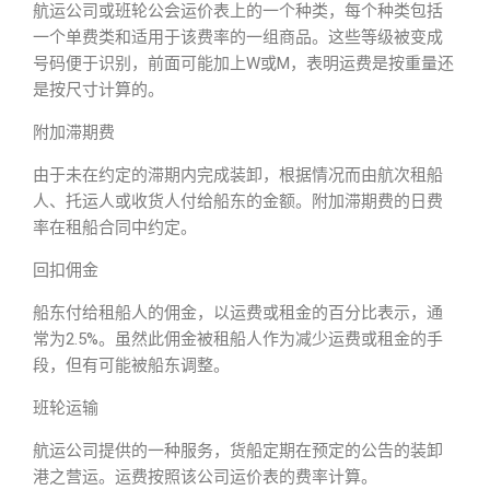
航运公司或班轮公会运价表上的一个种类，每个种类包括
一个单费类和适用于该费率的一组商品。这些等级被变成
号码便于识别，前面可能加上W或M，表明运费是按重量还
是按尺寸计算的。
附加滞期费
由于未在约定的滞期内完成装卸，根据情况而由航次租船
人、托运人或收货人付给船东的金额。附加滞期费的日费
率在租船合同中约定。
回扣佣金
船东付给租船人的佣金，以运费或租金的百分比表示，通
常为2.5%。虽然此佣金被租船人作为减少运费或租金的手
段，但有可能被船东调整。
班轮运输
航运公司提供的一种服务，货船定期在预定的公告的装卸
港之营运。运费按照该公司运价表的费率计算。