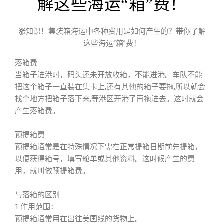
解这些海运“箱”费！
涨知识！集装箱海运中各种费用是如何产生的？带你了解
这些海运“箱”费！
落箱费
当箱子进港时，码头还未开放收箱，不能进港。车队不能
把这个箱子一直装在集卡上,还有其他的箱子要拖,所以就会
找个地方把箱子落下来,等港区开港了再拖进去。这时就会
产生落箱费。
预提箱费
预提箱通常是在特殊情况下需在正常提箱日期前先提箱，
以便获得箱号，填写舱单或其他资料。这时候产生的费
用，就叫做预提箱费。
与落箱的区别
1.作用范围：
预提箱通常用在出往美国线的货物上。