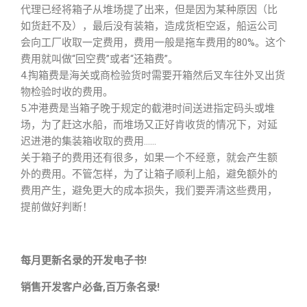
代理已经将箱子从堆场提了出来，但是因为某种原因（比
如货赶不及），最后没有装箱，造成货柜空返，船运公司
会向工厂收取一定费用，费用一般是拖车费用的80%。这个
费用就叫做“回空费”或者“还箱费”。
4.掏箱费是海关或商检验货时需要开箱然后叉车往外叉出货
物检验时收的费用。
5.冲港费是当箱子晚于规定的截港时间送进指定码头或堆
场，为了赶这水船，而堆场又正好肯收货的情况下，对延
迟进港的集装箱收取的费用……
关于箱子的费用还有很多，如果一个不经意，就会产生额
外的费用。不管怎样，为了让箱子顺利上船，避免额外的
费用产生，避免更大的成本损失，我们要弄清这些费用，
提前做好判断！
每月更新名录的开发电子书!
销售开发客户必备,百万条名录!