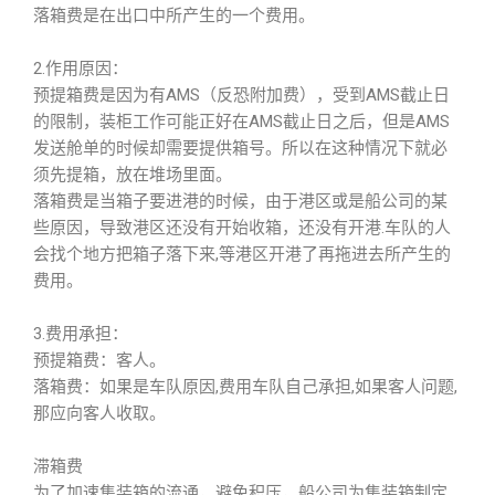
落箱费是在出口中所产生的一个费用。
2.作用原因：
预提箱费是因为有AMS（反恐附加费），受到AMS截止日
的限制，装柜工作可能正好在AMS截止日之后，但是AMS
发送舱单的时候却需要提供箱号。所以在这种情况下就必
须先提箱，放在堆场里面。
落箱费是当箱子要进港的时候，由于港区或是船公司的某
些原因，导致港区还没有开始收箱，还没有开港.车队的人
会找个地方把箱子落下来,等港区开港了再拖进去所产生的
费用。
3.费用承担：
预提箱费：客人。
落箱费：如果是车队原因,费用车队自己承担,如果客人问题,
那应向客人收取。
滞箱费
为了加速集装箱的流通，避免积压，船公司为集装箱制定