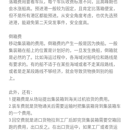
落箱费用要看车队，每个车队收费标准不同，且高峰期也
会水涨船高。预进港一般较为固定，且肯定比落箱便宜，
但不是所有港区都能预进。从安全角度考虑，也优先选预
进港，能避免第二天突发事件，安全度高。
倒箱费
移动集装箱的费用。倒箱费的产生一般是因为换船。一般
集装箱在船上的位置是计划好的，一旦发生换船，倒箱就
是必然的了。比如海运过程中，各海域对船吨位和路线是
有要求的。有的船不适于在某些海域或者不走某段路线，
或者是走某段路线不够经济，就会导致货物换到别的船
上。
此外，还有：
1.提箱费是从场站提出集装箱到海关过机验货的费用。
2.装车费就是货物通关后需要运输时把集装箱背到集装箱车
的一个费用。
3.回空费就是进口货物拉到工厂后卸完货集装箱需要空箱回
跑的费用，出口反之。在出口货运中，如果工厂或者货运