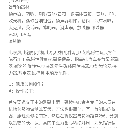
(马达转子)。
2)音响器材
扬声器，喇叭，喇叭音响/音箱，多媒体音箱，音响，CD，
收录机，迷你音响组合，扬声器附件，话筒，汽车喇叭，
麦克风，受话器，蜂鸣器，消声器，放映器 讯响器，
VCD，DVD。
3)其他
电吹风,电视机,手机,电机,电机配件,玩具磁贴,磁性玩具零件,
磁石加工品,磁性健康枕,磁保健品，指南针,汽车充气泵,驱动
器,减速器,旋转件,电感器元件,磁线圈传感器,电动齿轮器,接
力器,万用表,磁控管,电脑及配件。
Q：现场如何操作？
A：操作如下：
首先要递交正本的测磁申请，磁检中心会有专门的人员在
机场为货物做测磁实验，方法也很简单，有一台测磁的仪
器，原理类似指南针，然后在将仪器与货物距离2米，分别
以货物的长、宽、高的中点为圆心转动几周，如果指针偏