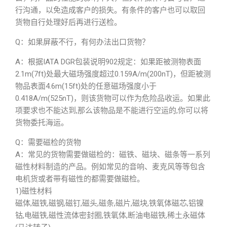
行沟通，以免造成客户的损失。有条件的客户也可以取回
货物自行处理好后再进行送检。
Q：如果屏蔽不行，有何办法出口货物？
A：根据IATA DGR包装说明902规定：如果距被测物表面
2.1m(7ft)处最大磁场强度超过0.159A/m(200nT)，但距被测
物品表面4.6m(15ft)处的任意磁场强度小于
0.418A/m(525nT)，则该货物可以作为危险品收运。如果此
项要求也不能达到,那么该物品是不能进行空运的,你可以将
货物委托海运。
Q：需要磁检的货物
A：常见的货物需要做磁检的：磁铁、磁块、磁条等一系列
磁性材料制造的产品。例如常见的音响、麦克风等等包含
电机货或者带有磁性的都需要做磁检。
1)磁性材料
磁体,磁铁,磁钢,磁钉,磁头,磁条,磁片,磁块,铁氧体磁芯,铝镍
钴,电磁铁,磁性流体密封圈,铁氧体,断油电磁铁,稀土永磁体