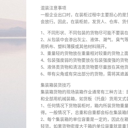
混装注意事项
一般企业出口时，在装柜过程中主要担心的是
会放行。因此，在装柜前，发货人、仓库、货
1、不同形状、不同包装的货物尽可能不要装
2、从包装中会渗出灰尘、液体、潮气、臭气
用帆布、塑料薄膜或其他材料隔开。
3、重量轻的货物放在重量相对较重的货物上
4、包装强度弱的货物要放在包装强度强的货
5、液体类货物和清洁类货物要尽量放在其他
6、带有尖角或有突出部分的货物，需将其遮
集装箱装货技巧
集装箱货物的现场装箱作业通常有三种方法：
和全部用机械装箱，如货板（托盘）货用叉式
1、任何情况下货物装柜时，箱内所装货物重
得。一般情况下，总重和自重都会标在集装箱
2、每个集装箱的单位容重是一定的，因此在
轻货。如果货物密度大于箱的单位容重就是重