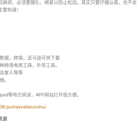
较麻烦，必须要捆扎、绑紧以防止松动。其实只要仔细认真，也不会
定要知道！
数据，跨境，亚马逊可供下载
种跨境电商工具，外贸工具。
访客人等等
维。
pad等地方阅读，APP网站打开很方便。
08/jushayudianzishu/
资源