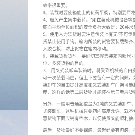
效率很重要。
3、装载时要使箱底上的负荷平衡，特别要严
4、避免产生集中载荷。“如在装载机械设备
底面平均单位面积的安全负荷大致是：20英尺集装箱为
5、使用人力装货时要注意包装上有无“不可倒置
货禁止使用手钩。箱内所装的货物要装载整齐
入胶合板，防止货物在箱内移动。
6、装载货板货时，要确切掌握集装箱内部尺
位、多装货物的目的。
7、 用叉式装卸车装箱时，将受到机械的自
可一次装载两层，但上下要留有一定的间隙。
装卸车的自由提升高度和叉式装卸车门架可能
度，这样的话第二层货物才能装在第三者层货
另外，一般用普通起重量为2吨的叉式装卸车，
式装卸车，这种机械只要箱内高度允许，就不
意货物下面应铺有垫木，以便使货叉能顺利抽
最后，货物最好不要裸装，最起码要有包装，