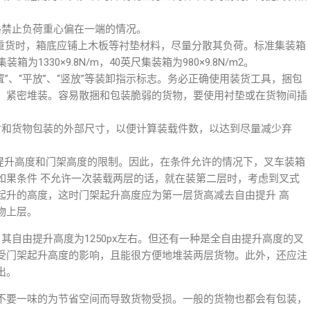
格禁止负荷重心偏在一端的情况。
等重货时，箱底应铺上木板等衬垫材料，尽量分散其负荷。标准集装箱
1330×9.8N/m，40英尺集装箱为980×9.8N/m2。
”、“平放”、“竖放”等装卸指示标志。务必正确使用装货工具，捆包
、紧密堆装。容易散捆和包装脆弱的货物，要使用衬垫或在货物间插
寸和货物包装的外部尺寸，以便计算装载件数，以达到尽量减少弃
由提升高度和门架高度的限制。因此，在条件允许的情况下，叉车装箱
如果条件 不允许一次装载两层的话，就在装第二层时，考虑到叉式
起升的高度，这时门架起升高度应为第一层货高减去自由提升 高
物上层。
其自由提升高度为1250px左右。但还有一种是全自由提升高度的叉
受门架起升高度的影响，且能很方便地堆装两层货物。此外，还应注
出。
不要一味的为节省空间而导致货物受损。一般的货物也都会有包装，