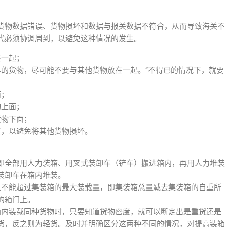
货物数据错误、货物损坏和数据与报关数据不符合，从而导致海关不
代必须协调周到，以避免这种情况的发生。
在一起；
等的货物，尽可能不要与其他货物放在一起。“不得已的情况下，就要
面；
物上面；
货物下面；
盖，以避免将其他货物损坏。
即全部用人力装箱、用叉式装卸车（铲车）搬进箱内，再用人力堆装
装卸车在箱内堆装。
量不能超过集装箱的最大装载量，即集装箱总量减去集装箱的自重所
的箱门上。
箱内装载同种货物时，只要知道货物密度，就可以断定出是重货还是
货，反之则为轻货。及时并明确区分这两种不同的情况，对提高装箱