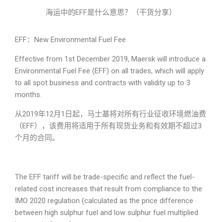
海运中的EFF是什么意思？（干货分享）
EFF：New Environmental Fuel Fee
Effective from 1st December 2019, Maersk will introduce a
Environmental Fuel Fee (EFF) on all trades, which will apply
to all spot business and contracts with validity up to 3
months.
从2019年12月1日起，马士基将对所有行业征收环境燃油费
（EFF），该费用将适用于所有现货业务和有效期不超过3
个月的合同。
The EFF tariff will be trade-specific and reflect the fuel-
related cost increases that result from compliance to the
IMO 2020 regulation (calculated as the price difference
between high sulphur fuel and low sulphur fuel multiplied