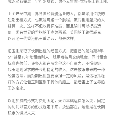
我的座右铭是，宁可少赚钱，也不去冒险–世界船王包玉刚.
上个世纪中期世界各国经营航运业的人，都是采用传统的
短期出租方式，也就是每跑一个航程，就同租用船只的人
结算一次。这样不但收费标准高，而且随时可以提高运
价。闻名世界的希腊船王奥纳西斯、美国船王路德威克，
以及老一代香港船王董浩云，都是这样。
包玉则采取了长期出租的经营方式，把自己的船为期3年、
5年甚至10年地租给别人，租用者按月交纳租金，同时租金
标准也很低，许多人都在嗤笑他这不自量力，不懂规矩，
包玉刚则谋求的是长期稳定的收入，这是放眼未来的一种
经营方法，而短期出租就要承担一定的风险，是这稳扎稳
打的方式让包玉刚区别于其他的船主，最后坐上了世界船
王的宝座。
以附加费的形式将费用固定，无论基础运费怎么变，固定
的利润以官方的形式规定下来，永远都在，这也是在长期
稳定的谋求未来！