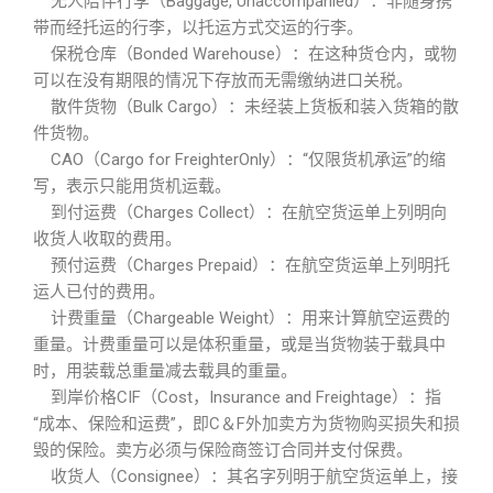
无人陪伴行李（Baggage, Unaccompanied）：非随身携
带而经托运的行李，以托运方式交运的行李。
保税仓库（Bonded Warehouse）：在这种货仓内，或物
可以在没有期限的情况下存放而无需缴纳进口关税。
散件货物（Bulk Cargo）：未经装上货板和装入货箱的散
件货物。
CAO（Cargo for FreighterOnly）：“仅限货机承运”的缩
写，表示只能用货机运载。
到付运费（Charges Collect）：在航空货运单上列明向
收货人收取的费用。
预付运费（Charges Prepaid）：在航空货运单上列明托
运人已付的费用。
计费重量（Chargeable Weight）：用来计算航空运费的
重量。计费重量可以是体积重量，或是当货物装于载具中
时，用装载总重量减去载具的重量。
到岸价格CIF（Cost，Insurance and Freightage）：指
“成本、保险和运费”，即C＆F外加卖方为货物购买损失和损
毁的保险。卖方必须与保险商签订合同并支付保费。
收货人（Consignee）：其名字列明于航空货运单上，接