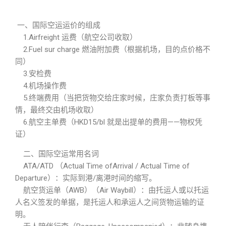
一、国际空运运价的组成
1.Airfreight 运费（航空公司收取）
2.Fuel sur charge 燃油附加费（根据机场，目的点价格不
同）
3.安检费
4.机场操作费
5.终端费用（当把货物交给庄家时候，庄家负责打板等事
情，最终交由机场收取）
6.航空主单费（HKD15/bl 就是出提单的费用——物权凭
证）
二、国际空运常用名词
ATA/ATD （Actual Time ofArrival / Actual Time of
Departure）：实际到港/离港时间的缩写。
航空货运单（AWB）（Air Waybill）：由托运人或以托运
人名义签发的单据，是托运人和承运人之间货物运输的证
明。