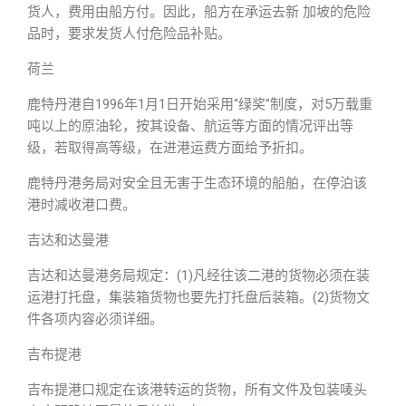
货人，费用由船方付。因此，船方在承运去新 加坡的危险
品时，要求发货人付危险品补贴。
荷兰
鹿特丹港自1996年1月1日开始采用“绿奖”制度，对5万载重
吨以上的原油轮，按其设备、航运等方面的情况评出等
级，若取得高等级，在进港运费方面给予折扣。
鹿特丹港务局对安全且无害于生态环境的船舶，在停泊该
港时减收港口费。
吉达和达曼港
吉达和达曼港务局规定：(1)凡经往该二港的货物必须在装
运港打托盘，集装箱货物也要先打托盘后装箱。(2)货物文
件各项内容必须详细。
吉布提港
吉布提港口规定在该港转运的货物，所有文件及包装唛头