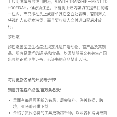
上应明确填写最终目的港，如WITH TRANSHIP－MENT TO
HOOEIDAH，但必须注意，不能将上述内容填在提单目的港
一栏内，而只能在头上或提单其它空白处表明，否则海关
将视作吉布提本港货，而且要收货人交付进口税后才放
行。
黎巴嫩
黎巴嫩兽医卫生检疫法规定凡进口活动物、畜产品及其制
品、所有易腐坏的罐 头和食品，均须随船带交有关生产国
出具的正式卫生证书，无证书的商品禁止入港。
每月更新名录的开发电子书!
销售开发客户必备,百万条名录!
里面有每月可更新的名录，展会资料，海关数据，跨
境，亚马逊可供下载
介绍了货代必备的工具更新超千种，以及各种跨境电商