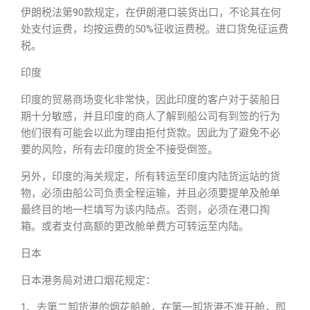
伊朗税法第90款规定，在伊朗港口装货出口，不论其在何
处支付运费，均按运费的50%征收运费税。进口货免征运费
税。
印度
印度的贸易商场变化非常快，因此印度的客户对于装船日
期十分敏感，并且印度的商人了解到船公司有到签的行为
他们很有可能会以此为理由拒付货款。因此为了避免不必
要的风险，所有去印度的货全不接受倒签。
另外，印度的海关规定，所有转运至印度内陆货运站的货
物，必须由船公司负责全程运输，并且必须要提单及舱单
最终目的地一栏填写为该内陆点。否则，必须在港口掏
箱。或者支付高额的更改舱单费方可转运至内陆。
日本
日本港务局对进口烟花规定：
1、去第二卸货港的烟花船舱，在第一卸货港不准开舱，即