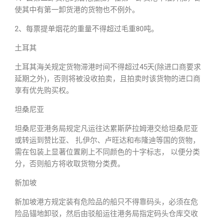
使其中有第一卸货港的货物也不例外。
2、每票提单烟花的重量不得超过毛重80吨。
土耳其
土耳其海关规定货物滞港时间不得超过45天(除进口商要求
延期之外)，否则将被没收拍卖，且拍卖时该货物的进口商
享有优先购买权。
坦桑尼亚
坦桑尼亚港务局规定凡运往达累斯萨拉姆港交给坦桑尼亚
或转运到赞比亚、 扎伊尔、卢旺达和布隆迪等国的货物，
需在包装上显著位置刷上不同颜色的十字标志， 以便分类
分，否则船方将收取货物分类费。
新加坡
新加坡港方规定装有危险品的船只不得靠码头，必须在危
险品锚地卸驳，然后由驳船运往港务局指定码头仓库交收