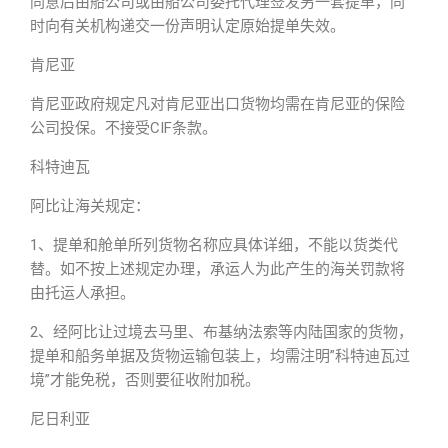
同意后由船公司或由船公司委托代理签发另一套提单，同
时向有关机构递交一份声明认定原始提单失效。
肯尼亚
肯尼亚政府规定凡对肯尼亚出口货物均需在肯尼亚的保险
公司投保。不接受CIF条款。
科特迪瓦
阿比让海关规定：
1、提单和舱单所列货物名称应具体详细，不能以货类代
替。如不按上述规定办理，承运人为此产生的海关罚款将
由托运人承担。
2、经阿比让过境去马里、布基纳法索等内陆国家的货物，
提单和船务单据及货物运输包装上，均需注明”科特迪瓦过
境”才能免税，否则要征收附加税。
尼日利亚