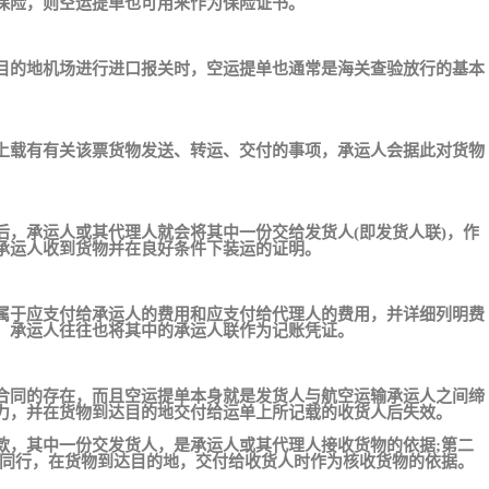
保险，则空运提单也可用来作为保险证书。
目的地机场进行进口报关时，空运提单也通常是海关查验放行的基本
上载有有关该票货物发送、转运、交付的事项，承运人会据此对货物
后，承运人或其代理人就会将其中一份交给发货人(即发货人联)，作
承运人收到货物并在良好条件下装运的证明。
属于应支付给承运人的费用和应支付给代理人的费用，并详细列明费
。承运人往往也将其中的承运人联作为记账凭证。
合同的存在，而且空运提单本身就是发货人与航空运输承运人之间缔
力，并在货物到达目的地交付给运单上所记载的收货人后失效。
款，其中一份交发货人，是承运人或其代理人接收货物的依据;第二
货同行，在货物到达目的地，交付给收货人时作为核收货物的依据。