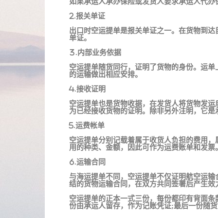
如果承运人承办保险或发货人要求承运人代办
2.报关单证
出口时空运提单是报关单证之一。在货物到达
单证。
3.内部业务依据
空运提单随货同行，证明了货物的身份。运单
的运输做出相应安排。
4.接收证明
空运提单也是货物收据，在发货人将货物发运
为已经接收货物的证明。除非另外注明，它是
5.运费帐单
空运提单分别记载着属于收货人负担的费用，
用的种类、金额，因此可作为运费账单和发票
6.运输合同
与海运提单不同，空运提单不仅证明航空运输
结的货物运输合同，在双方共同签署后产生效
空运提单的正本一式三份，每份都印有背面条
份由承运人留存，作为记账凭证;最后一份随