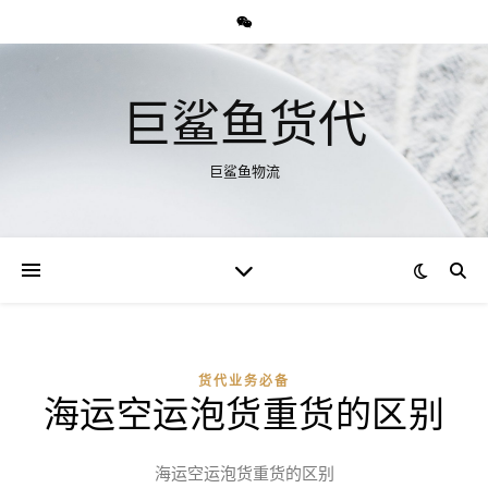
巨鲨鱼货代
巨鲨鱼物流
货代业务必备
海运空运泡货重货的区别
海运空运泡货重货的区别