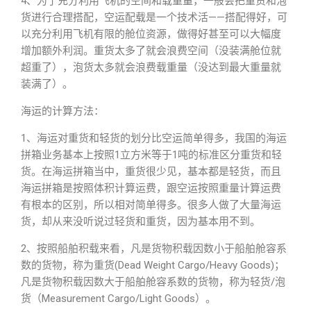
4、为了充分利用飞机的空间和载重量，一般会把重货和泡
货进行合理搭配，空运配载是一个技术活——搭配得好，可
以充分利用飞机有限的舱位资源，做得好甚至可以大幅度
增加额外利润。重货太多了就会浪费空间（没装满舱位就
超重了），泡货太多就会浪费载重量（没达到最大重量就
装满了）。
海运的计算方法：
1、海运对重货和轻货的划分比空运简单得多，我国的海运
拼箱业务基本上按照1立方米等于1吨的标准区分重货和轻
货。在海运拼箱当中，重货很少见，基本都是轻货，而且
海运拼箱是按照体积计算运费，跟空运按照重量计算运费
有根本的区别，所以相对简单得多。很多人做了大量海运
货，却从来没听说过轻货和重货，因为基本用不到。
2、按照船舶积载来看，凡是货物积载因数小于船舶舱容系
数的货物，称为重货(Dead Weight Cargo/Heavy Goods)；
凡是货物积载因数大于船舶舱容系数的货物，称为轻货/泡
货（Measurement Cargo/Light Goods）。