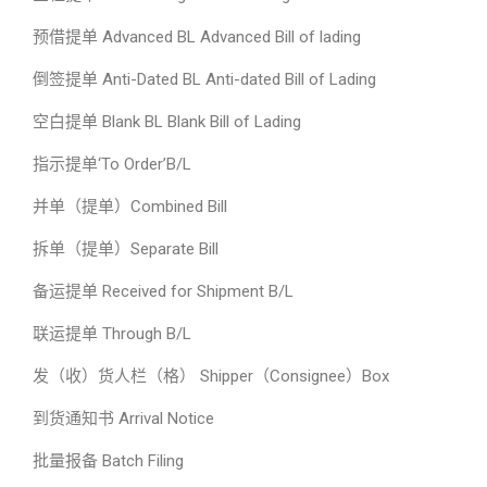
预借提单 Advanced BL Advanced Bill of lading
倒签提单 Anti-Dated BL Anti-dated Bill of Lading
空白提单 Blank BL Blank Bill of Lading
指示提单‘To Order’B/L
并单（提单）Combined Bill
拆单（提单）Separate Bill
备运提单 Received for Shipment B/L
联运提单 Through B/L
发（收）货人栏（格） Shipper（Consignee）Box
到货通知书 Arrival Notice
批量报备 Batch Filing