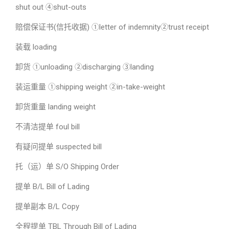
shut out ④shut-outs
赔偿保证书(信托收据) ①letter of indemnity②trust receipt
装载 loading
卸货 ①unloading ②discharging ③landing
装运重量 ①shipping weight ②in-take-weight
卸货重量 landing weight
不清洁提单 foul bill
有疑问提单 suspected bill
托（运）单 S/O Shipping Order
提单 B/L Bill of Lading
提单副本 B/L Copy
全程提单 TBL Through Bill of Lading