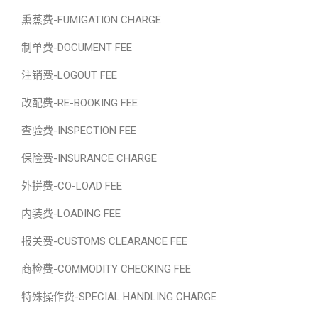
熏蒸费-FUMIGATION CHARGE
制单费-DOCUMENT FEE
注销费-LOGOUT FEE
改配费-RE-BOOKING FEE
查验费-INSPECTION FEE
保险费-INSURANCE CHARGE
外拼费-CO-LOAD FEE
内装费-LOADING FEE
报关费-CUSTOMS CLEARANCE FEE
商检费-COMMODITY CHECKING FEE
特殊操作费-SPECIAL HANDLING CHARGE