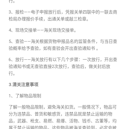
行。
3、报检——电子申报放行后，凭报关单四联中的一联去商
检局办理报价手续，出通关单或敲三检章。
4、现场交接单——海关现场交接单。
5、查验——海关根据货物申报品名的监管条件，与当日查
验概率给予查验，如有查验会开出查验通知书 。
6、放行——海关放行有以下几个步骤：一次放行，开出查
验通知书或无查验直接2次放行，查验后，做关封后放
行。
3.清关注意事项
1、了解物品限制
了解一般物品限制，避免海关扣货。一般情况下，物品可
分为违禁品、普货和敏感货，违禁品就是禁止运输的物
品，武器、枪支、易燃、易爆、活物、钱币、古董等，均
属于禁止运输的物品，这些物品被海关查验到，必定会被