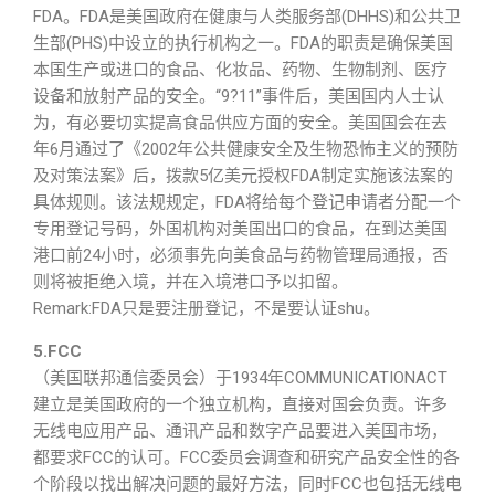
FDA。FDA是美国政府在健康与人类服务部(DHHS)和公共卫
生部(PHS)中设立的执行机构之一。FDA的职责是确保美国
本国生产或进口的食品、化妆品、药物、生物制剂、医疗
设备和放射产品的安全。“9?11”事件后，美国国内人士认
为，有必要切实提高食品供应方面的安全。美国国会在去
年6月通过了《2002年公共健康安全及生物恐怖主义的预防
及对策法案》后，拨款5亿美元授权FDA制定实施该法案的
具体规则。该法规规定，FDA将给每个登记申请者分配一个
专用登记号码，外国机构对美国出口的食品，在到达美国
港口前24小时，必须事先向美食品与药物管理局通报，否
则将被拒绝入境，并在入境港口予以扣留。
Remark:FDA只是要注册登记，不是要认证shu。
5.FCC
（美国联邦通信委员会）于1934年COMMUNICATIONACT
建立是美国政府的一个独立机构，直接对国会负责。许多
无线电应用产品、通讯产品和数字产品要进入美国市场，
都要求FCC的认可。FCC委员会调查和研究产品安全性的各
个阶段以找出解决问题的最好方法，同时FCC也包括无线电