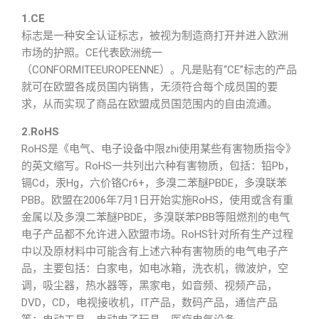
1.CE
标志是一种安全认证标志，被视为制造商打开并进入欧洲
市场的护照。CE代表欧洲统一
（CONFORMITEEUROPEENNE）。凡是贴有“CE”标志的产品
就可在欧盟各成员国内销售，无须符合每个成员国的要
求，从而实现了商品在欧盟成员国范围内的自由流通。
2.RoHS
RoHS是《电气、电子设备中限zhi使用某些有害物质指令》
的英文缩写。RoHS一共列出六种有害物质，包括：铅Pb，
镉Cd，汞Hg，六价铬Cr6+，多溴二苯醚PBDE，多溴联苯
PBB。欧盟在2006年7月1日开始实施RoHS，使用或含有重
金属以及多溴二苯醚PBDE，多溴联苯PBB等阻燃剂的电气
电子产品都不允许进入欧盟市场。RoHS针对所有生产过程
中以及原材料中可能含有上述六种有害物质的电气电子产
品，主要包括：白家电，如电冰箱，洗衣机，微波炉，空
调，吸尘器，热水器等，黑家电，如音频、视频产品，
DVD，CD，电视接收机，IT产品，数码产品，通信产品