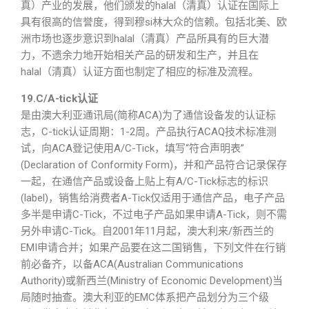
真）产业的发展，他们颁发的halal（清真）认证在国际上
具有很高的信誉度，得到穆si林大众的信赖。包括北美、欧
洲市场也逐步意识到halal（清真）产品所具有的巨大潜
力，不遗余力地开始相关产品的研发和生产，并且在
halal（清真）认证方面也制定了相应的标准及流程。
19.C/A-tick认证
是由澳大利亚通讯局(简称ACA)为了通信设备发的认证标
志，C-tick认证周期：1-2周。产品执行ACAQ技术标准测
试，向ACA登记使用A/C-Tick，填写“符合声明表”
(Declaration of Conformity Form)，并和产品符合记录保存
一起，在通信产品或设备上贴上有A/C-Tick标志的标识
(label)，销售给消费者A-Tick仅适用于通信产品，电子产品
多半是申请C-Tick，不过电子产品如果申请A-Tick，则不需
另外申请C-Tick。自2001年11月起，澳大利来/新西兰的
EMI申请合并；如果产品要在这二国销售，下列文件在行销
前必备齐，以备ACA(Australian Communications
Authority)或新西兰(Ministry of Economic Development)当
局随时抽查。澳大利亚的EMC体系把产品划分为三个级