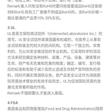
等；电动工具，电动电子玩具，医疗电气设备．
Remark:客人问有没有RoHS时要问他是要成品RoHS还是原
材料RoHS,有些工厂是做不到成品RoHS的，含RoHS价格一
般比普通的产品贵10%-20%左右。
3.UL
UL是英文保险商试验所（UnderwriterLaboratories Inc.）的
简写。UL安全试验所是美国最有权威的，也是界上从事安
全试验和鉴定的较大的民间机构。它是一个独立的、非营
利的、为公共安全做试验的专业机构。它采用科学的测试
方法来研究确定各种材料、装置、产品、设备、建筑等对
生命、财产有无危害和危害的程度；确定、编写、发行相
应的标准和有助于减少及防止造成生命财产受到损失的资
料，同时开展实情调研业务。就产品安全认证作为消除国
际贸易技术壁垒的有效手段而言，UL为促进国际贸易的发
展也发挥着积极的作用。
Remark:不强制要UL才能进入美国。
4.FDA
美国食品和药物管理局(Food and Drug Administration)简称