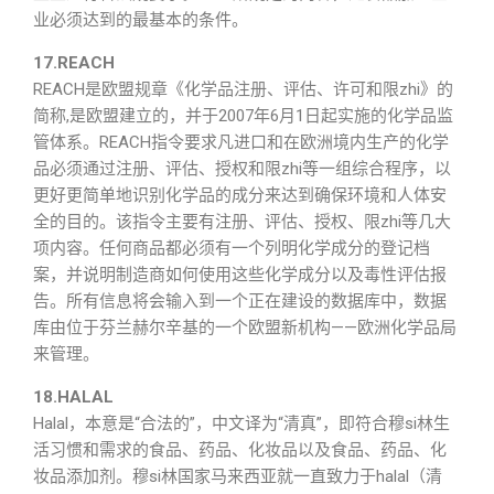
业必须达到的最基本的条件。
17.REACH
REACH是欧盟规章《化学品注册、评估、许可和限zhi》的
简称,是欧盟建立的，并于2007年6月1日起实施的化学品监
管体系。REACH指令要求凡进口和在欧洲境内生产的化学
品必须通过注册、评估、授权和限zhi等一组综合程序，以
更好更简单地识别化学品的成分来达到确保环境和人体安
全的目的。该指令主要有注册、评估、授权、限zhi等几大
项内容。任何商品都必须有一个列明化学成分的登记档
案，并说明制造商如何使用这些化学成分以及毒性评估报
告。所有信息将会输入到一个正在建设的数据库中，数据
库由位于芬兰赫尔辛基的一个欧盟新机构——欧洲化学品局
来管理。
18.HALAL
Halal，本意是“合法的”，中文译为“清真”，即符合穆si林生
活习惯和需求的食品、药品、化妆品以及食品、药品、化
妆品添加剂。穆si林国家马来西亚就一直致力于halal（清