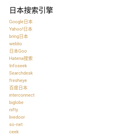
日本搜索引擎
Google日本
Yahoo!日本
bring日本
weblio
日本Goo
Hatena搜索
Infoseek
Searchdesk
fresheye
百度日本
interconnect
biglobe
nifty
livedoor
so-net
ceek