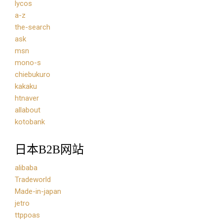
lycos
a-z
the-search
ask
msn
mono-s
chiebukuro
kakaku
htnaver
allabout
kotobank
日本B2B网站
alibaba
Tradeworld
Made-in-japan
jetro
ttppoas