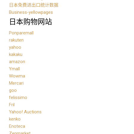
日本免费进出口统计数据
Business-yellowpages
日本购物网站
Ponparemall
rakuten
yahoo
kakaku
amazon
Ymall
Wowma
Mercari
goo
felissimo
Fril
Yahoo! Auctions
kenko
Enoteca
Zenmarket