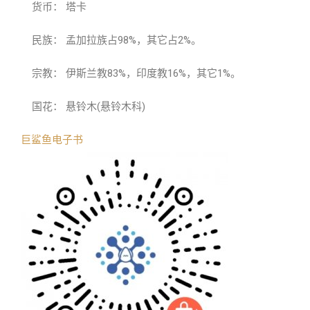
货币： 塔卡
民族： 孟加拉族占98%，其它占2%。
宗教： 伊斯兰教83%，印度教16%，其它1%。
国花： 悬铃木(悬铃木科)
巨鲨鱼电子书