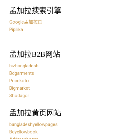
孟加拉搜索引擎
Google孟加拉国
Pipilika
孟加拉B2B网站
bizbangladesh
Bdgarments
Pricekoto
Bigmarket
Shodagor
孟加拉黄页网站
bangladeshyellowpages
Bdyellowbook