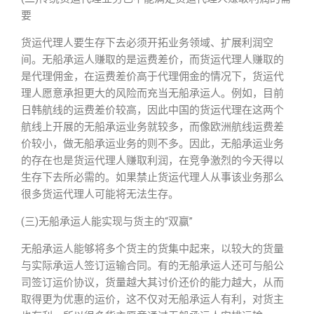
要
货运代理人要生存下去必须开拓业务领域、扩展利润空
间。无船承运人赚取的是运费差价，而货运代理人赚取的
是代理佣金，在运费差价高于代理佣金的情况下，货运代
理人愿意承担更大的风险而充当无船承运人。例如，目前
日韩航线的运费差价较高，因此中国的货运代理在这两个
航线上开展的无船承运业务就较多，而像欧洲航线运费差
价较小，做无船承运业务的则不多。因此，无船承运业务
的存在也是货运代理人赚取利润，在竞争激烈的今天得以
生存下去所必需的。如果禁止货运代理人从事该业务那么
很多货运代理人可能将无法生存。
(三)无船承运人能实现与货主的“双赢”
无船承运人能够将多个货主的货集中起来，以较大的货量
与实际承运人签订运输合同。有的无船承运人还可与船公
司签订运价协议，货量越大其讨价还价的能力越大，从而
取得更为优惠的运价，这不仅对无船承运人有利，对货主