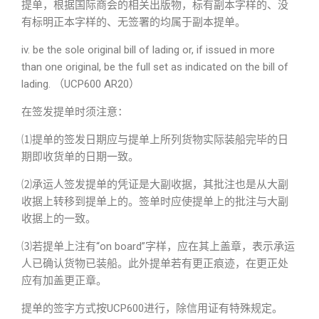
提单，根据国际商会的相关出版物，标有副本字样的、没
有标明正本字样的、无签署的均属于副本提单。
iv. be the sole original bill of lading or, if issued in more
than one original, be the full set as indicated on the bill of
lading. （UCP600 AR20）
在签发提单时须注意：
⑴提单的签发日期应与提单上所列货物实际装船完毕的日
期即收货单的日期一致。
⑵承运人签发提单的凭证是大副收据，其批注也是从大副
收据上转移到提单上的。签单时应使提单上的批注与大副
收据上的一致。
⑶若提单上注有“on board”字样，应在其上盖章，表示承运
人已确认货物已装船。此外提单若有更正痕迹，在更正处
应有加盖更正章。
提单的签字方式按UCP600进行，除信用证有特殊规定。