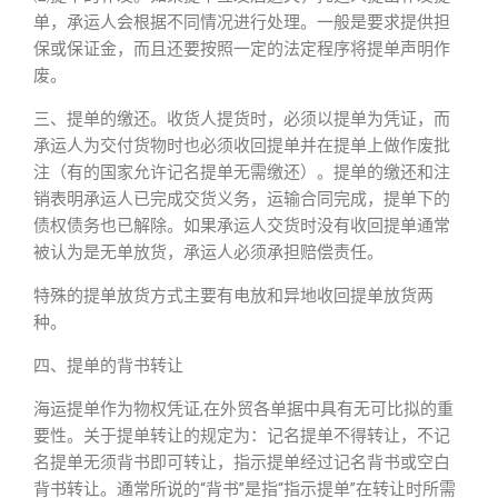
单，承运人会根据不同情况进行处理。一般是要求提供担
保或保证金，而且还要按照一定的法定程序将提单声明作
废。
三、提单的缴还
。收货人提货时，必须以提单为凭证，而
承运人为交付货物时也必须收回提单并在提单上做作废批
注（有的国家允许记名提单无需缴还）。提单的缴还和注
销表明承运人已完成交货义务，运输合同完成，提单下的
债权债务也已解除。如果承运人交货时没有收回提单通常
被认为是无单放货，承运人必须承担赔偿责任。
特殊的提单放货方式主要有电放和异地收回提单放货两
种。
四、提单的背书转让
海运提单作为物权凭证,在外贸各单据中具有无可比拟的重
要性。关于提单转让的规定为：
记名提单不得转让，不记
名提单无须背书即可转让，指示提单经过记名背书或空白
背书转让
。通常所说的“背书”是指“指示提单”在转让时所需