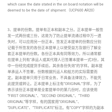
which case the date stated in the on board notation will be
deemed to be the date of shipment.（UCP600 AR20）
3、提单的份数。提单有正本和副本之分
。正本提单一般签
发一式两份或三份，这是为了防止提单流通过程中万一遗
失时，可以应用另一份正本，签发正本提单的份数应分别
记载于所签发的各份正本提单上以使受益方及银行了解全
套正本提单的份数。各份正本具有同等效力，所以通常都
在提单上列有“承运人或其代理人已签署本提单一式3份，其
中一份经完成提货手续后，其余各份失效”的字样。副本提
单承运人不签署，份数根据托运人和船方的实际需要而
定。副本提单只用于日常业务，不具备法律效力，不能凭
此提货或转让。正本提单上标注有“ORIGINAL”字样，为了
表示该份正本提单是全套提单中的第几份时，应该使用
“FIRST ORIGINAL”、“SECOND ORIGINAL”、“THIRD
ORIGINAL”等字样，有的国家用“ORIGINAL”、
“DUPLICATE”、“TRIPLICATE”标注。有“COPY”字样的为副本