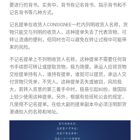
要进行的背书。实务中，背书有记名背书、指示背书和不
记名背书等几种方式。
记名提单
在收货人CONSIGNEE一栏内列明收货人名称，货
物只能交与列明的收货人，这种提单失去了代表货物、可
转让流通的便利，但同时也可以避免在转让过程中可能带
来的风险。
不记名提单
上不列明收货人名称，
这种提单不需要任何背
书手续即可转让或提取货物
，极为简便。承运人应将货物
交给提单持有人，谁持有提单，谁就可以提货，承运人交
付货物只凭单，不凭人。这种提单丢失或被窃，风险极
大，若转入恶意的第三着手中时，极易引起纠纷，故国际
上较少使用这种提单。另外，根据有些班轮公会的规定，
凡使用不记名提单。在给大副的提单副本中必须注明卸货
港通知人的名称和地址。