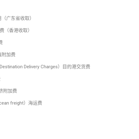
地收货费用（广东省收取）
码头操作费（香港收取）
加费
币贬值附加费
estination Delivery Charges）目的港交货费
费
港口拥挤附加费
cean freight）海运费