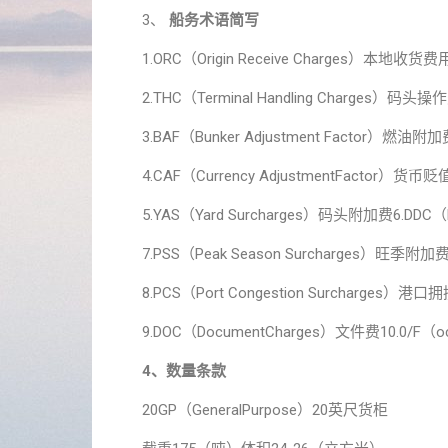
3、
船务术语简写
1.ORC（Origin Receive Charges）本
2.THC（Terminal Handling Charges）
3.BAF（Bunker Adjustment Factor）燃油附
4.CAF（Currency AdjustmentFactor）货
5.YAS（Yard Surcharges）码头附加费6.DDC（D
7.PSS（Peak Season Surcharges）旺季附加
8.PCS（Port Congestion Surcharges）
9.DOC（DocumentCharges）文件费10.0/F（o
4、数量条款
20GP（GeneralPurpose）20英尺货柜