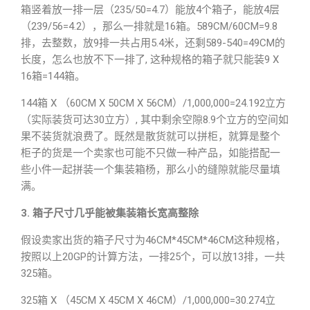
箱竖着放一排一层（235/50=4.7）能放4个箱子，能放4层
（239/56=4.2），那么一排就是16箱。589CM/60CM=9.8
排，去整数，放9排一共占用5.4米，还剩589-540=49CM的
长度，怎么也放不下一排了, 这种规格的箱子就只能装9 X
16箱=144箱。
144箱 X （60CM X 50CM X 56CM）/1,000,000=24.192立方
（实际装货可达30立方）, 其中剩余空隙8.9个立方的空间如
果不装货就浪费了。既然是散货就可以拼柜，就算是整个
柜子的货是一个卖家也可能不只做一种产品，如能搭配一
些小件一起拼装一个集装箱杨，那么小的缝隙就能尽量填
满。
3. 箱子尺寸几乎能被集装箱长宽高整除
假设卖家出货的箱子尺寸为46CM*45CM*46CM这种规格，
按照以上20GP的计算方法，一排25个，可以放13排，一共
325箱。
325箱 X （45CM X 45CM X 46CM）/1,000,000=30.274立