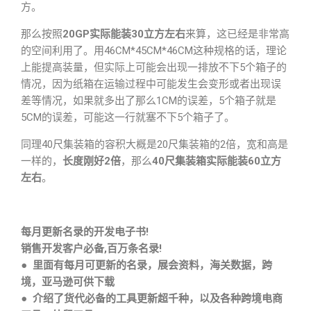
方。
那么按照
20GP实际能装30立方左右
来算，这已经是非常高
的空间利用了。用46CM*45CM*46CM这种规格的话，理论
上能提高装量，但实际上可能会出现一排放不下5个箱子的
情况，因为纸箱在运输过程中可能发生会变形或者出现误
差等情况，如果就多出了那么1CM的误差，5个箱子就是
5CM的误差，可能这一行就塞不下5个箱子了。
同理40尺集装箱的容积大概是20尺集装箱的2倍，宽和高是
一样的，
长度刚好2倍
，那么
40尺集装箱实际能装60立方
左右
。
每月更新名录的开发电子书!
销售开发客户必备,百万条名录!
● 里面有每月可更新的名录，展会资料，海关数据，跨
境，亚马逊可供下载
● 介绍了货代必备的工具更新超千种，以及各种跨境电商