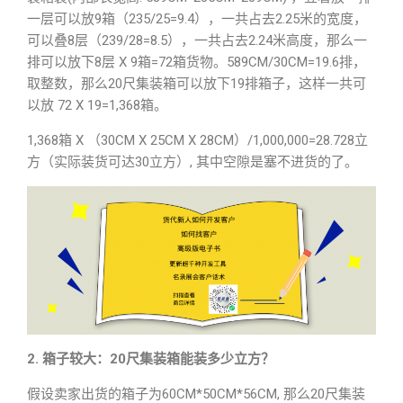
一层可以放9箱（235/25=9.4），一共占去2.25米的宽度，
可以叠8层（239/28=8.5），一共占去2.24米高度，那么一
排可以放下8层 X 9箱=72箱货物。589CM/30CM=19.6排，
取整数，那么20尺集装箱可以放下19排箱子，这样一共可
以放 72 X 19=1,368箱。
1,368箱 X （30CM X 25CM X 28CM）/1,000,000=28.728立
方（实际装货可达30立方）, 其中空隙是塞不进货的了。
2. 箱子较大：20尺集装箱能装多少立方？
假设卖家出货的箱子为60CM*50CM*56CM, 那么20尺集装