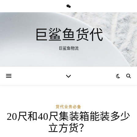
巨鲨鱼货代
巨鲨鱼物流
货代业务必备
20尺和40尺集装箱能装多少
立方货？