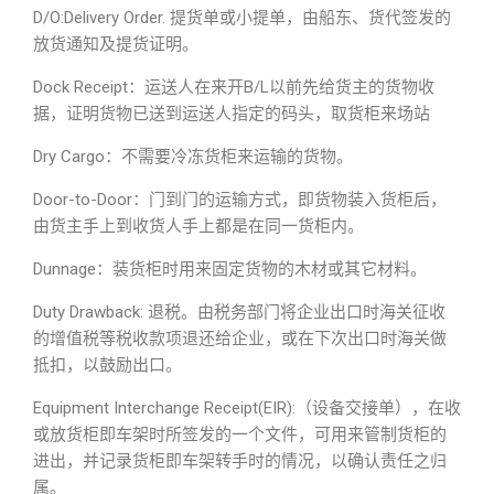
D/O:Delivery Order. 提货单或小提单，由船东、货代签发的
放货通知及提货证明。
Dock Receipt：运送人在来开B/L以前先给货主的货物收
据，证明货物已送到运送人指定的码头，取货柜来场站
Dry Cargo：不需要冷冻货柜来运输的货物。
Door-to-Door：门到门的运输方式，即货物装入货柜后，
由货主手上到收货人手上都是在同一货柜内。
Dunnage：装货柜时用来固定货物的木材或其它材料。
Duty Drawback: 退税。由税务部门将企业出口时海关征收
的增值税等税收款项退还给企业，或在下次出口时海关做
抵扣，以鼓励出口。
Equipment Interchange Receipt(EIR):（设备交接单），在收
或放货柜即车架时所签发的一个文件，可用来管制货柜的
进出，并记录货柜即车架转手时的情况，以确认责任之归
属。