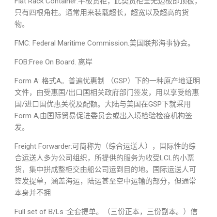
Flat Rack Container:平板货柜，此类货柜全无边板即顶板，
只有四根角柱。通常用来装载超长，超宽以及超高的货
物。
FMC: Federal Maritime Commission.美国联邦海事协会。
FOB:Free On Board. 离岸
Form A: 格式A。普遍优惠制 （GSP）下的一种原产地证明
文件，由受惠国/出口国相关政府部门签发，用以享受给惠
国/进口国优惠关税及配额。大陆与美国在GSP下就采用
Form A,由国际贸易促进委员会或出入境检验检疫机构签
发。
Freight Forwarder:可简称为（综合运送人），国际性的综
合运送人多为公司组织，所提供的服务为收受LCL的小票
货，集中拼成整柜交由船公司运到目的地。国际运送人可
签发提单，涵盖海运，陆运甚至空中运输的部分，但通常
本身并不拥
Full set of B/Ls :全套提单。（三份正本，三份副本。）信