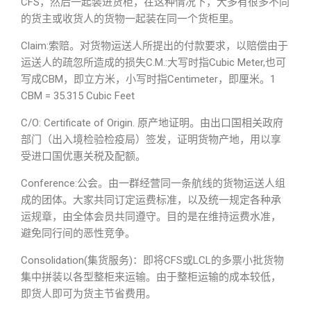
CFS，然后一起装进货柜，在这种情况下，大多有很多不同
的货主或收货人的货物一起装在同一个货柜里。
Claim:索赔。对货物运送人所提出的付款要求，以赔偿由于
运送人的疏忽所造成的损失C.M.:大写时指Cubic Meter,也可
写成CBM，即立方米，小写时指Centimeter，即厘米。1
CBM = 35.315 Cubic Feet
C/O: Certificate of Origin. 原产地证明。由出口国相关政府
部门（出入境检验检疫局）签发，证明货物产地，用以享
受进口国优惠关税及配额。
Conference:公会。由一群经营同一条航线的货物运送人组
成的团体。大家共同订定运费标准，以及统一规定各种承
运规章，由全体会员共同遵守。目的是在维持运费水准，
避免同行间的恶性竞争。
Consolidation(集货服务)：即将CFS或LCL的多票小批货物
集中拼装以各型整柜来运输。由于整柜运输的成本较低，
即货人即可为货主节省费用。