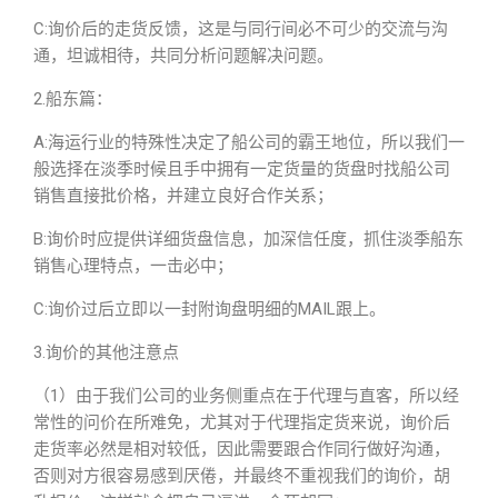
C:询价后的走货反馈，这是与同行间必不可少的交流与沟
通，坦诚相待，共同分析问题解决问题。
2.船东篇：
A:海运行业的特殊性决定了船公司的霸王地位，所以我们一
般选择在淡季时候且手中拥有一定货量的货盘时找船公司
销售直接批价格，并建立良好合作关系；
B:询价时应提供详细货盘信息，加深信任度，抓住淡季船东
销售心理特点，一击必中；
C:询价过后立即以一封附询盘明细的MAIL跟上。
3.询价的其他注意点
（1）由于我们公司的业务侧重点在于代理与直客，所以经
常性的问价在所难免，尤其对于代理指定货来说，询价后
走货率必然是相对较低，因此需要跟合作同行做好沟通，
否则对方很容易感到厌倦，并最终不重视我们的询价，胡