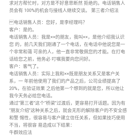
求对方帮忙时，对方是不好意思断然 拒绝的。电话销售人
员会有 100%的机会与接线人继续交谈。 第三者介绍法
电话销售人员：您好，是李经理吗？
客户：是的。
电话销售人员：我是××的朋友，我叫××，是他介绍我认识
您 的，前几天我们刚通了一个电话，在电话中他说您是一
个非常和蔼 可亲的人，他一直非常敬佩您的才能。在打电
话给您之前，他务必 叮嘱我要向您问好。
客户：客气了。
电话销售人员：实际上我和××既是朋友关系又是客户关
系，一 年前他使用了我们的产品之后，公司业绩提高了
20%，在验证效果 之后他第一个想到的就是您，所以他让
我今天务必给您电话。
通过“第三者”这个“桥梁”过渡后，更容易打开话题。因为有
“朋友介绍”这种关系之后，就会无形的解除客户的不安全感
和警 惕性，很容易与客户建立信任关系，但如果技巧使用
不当，将很容 易造成以下结果：
牛群效应法