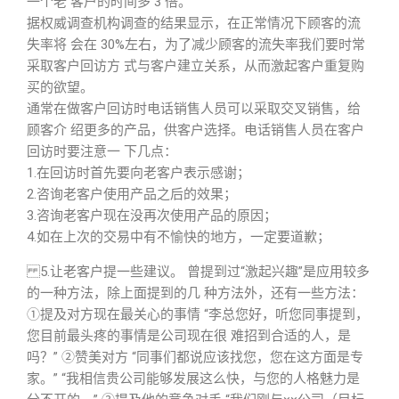
一个老 客户的时间多 3 倍。
据权威调查机构调查的结果显示，在正常情况下顾客的流
失率将 会在 30%左右，为了减少顾客的流失率我们要时常
采取客户回访方 式与客户建立关系，从而激起客户重复购
买的欲望。
通常在做客户回访时电话销售人员可以采取交叉销售，给
顾客介 绍更多的产品，供客户选择。电话销售人员在客户
回访时要注意一 下几点：
1.在回访时首先要向老客户表示感谢；
2.咨询老客户使用产品之后的效果；
3.咨询老客户现在没再次使用产品的原因；
4.如在上次的交易中有不愉快的地方，一定要道歉；
5.让老客户提一些建议。 曾提到过“激起兴趣”是应用较多
的一种方法，除上面提到的几 种方法外，还有一些方法：
①提及对方现在最关心的事情 “李总您好，听您同事提到，
您目前最头疼的事情是公司现在很 难招到合适的人，是
吗？” ②赞美对方 “同事们都说应该找您，您在这方面是专
家。” “我相信贵公司能够发展这么快，与您的人格魅力是