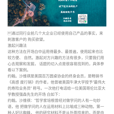
通过同行业前几个大企业已经使用自己产品的事实，来
刺激客户的 购买欲望。
激起兴趣法
这种方法在开场白中运用得最多、最普遍，使用起来也比
较方便、 自然。激起对方兴趣的方法有很多，只要我们用
心去观察和发掘， 话题的切入点是很容易找到的，具体参
看以下案例。
约翰。沙维祺是美国百万圆桌协会的终身会员，是畅销书
《高感 度行销》的作者，他曾被美国牛津大学授予“最伟大
的寿险业务员” 称号。一次他打电话给一位美国哥伦比亚大
学教授强森先生的开场 白如下：
约翰。沙维祺：“哲学家培根曾经对做学问的人有一句妙
语，他 把做学问的人在运用材料上比喻成三种动物。第一
种人好比蜘蛛， 他的研究材料不是从外面找来的，而是由