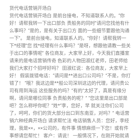
货代电话营销开场白
货代电话营销开场白 是前台接电，不知道联系人的。“你
好！请帮我转一下出口部负 责船务的同时”请问您找他有什
么事吗？“是的，是有关于出口方 面的一些细节要跟他沟通
一下”。 是前台接电，知道联系人的。“你好！请帮我转一
下*经理”您 找*经理有什么事吗？“是呀，想跟他请教一些关
于出口的事情呢” 各位商友，大家早上好，今天我们直播室
请来的是电话营销传奇 色彩的人物田淑红老师，田老师给
我们大家打个招呼好吗？ 田淑红说：各位商友，大家早上
好！ 假装拨错电话：“请问是**进出口公司吗？”不是，你打
错了！ “哦？我这边是**船公司深圳这边的代理，请问贵公
司有用到海运 这些服务的吗？”有的“太好了，真是有缘分
啊，请问是哪位同事 负责船务的呢？” “您这里是出口部是
吧？怎么称呼你呢？”姓*“李，您好，早 就关注你们公司
了，呵呵，你们的货大部分出口到东南亚，对吗？” 电话营
销六种经典开场白 请求帮忙法 电话销售人员：您好，李经
理，我是××，××公司的，有件事 情想麻烦一下您！或有件
事想请您帮忙！ 客户：请说！ 一般情况下，在刚开始就请