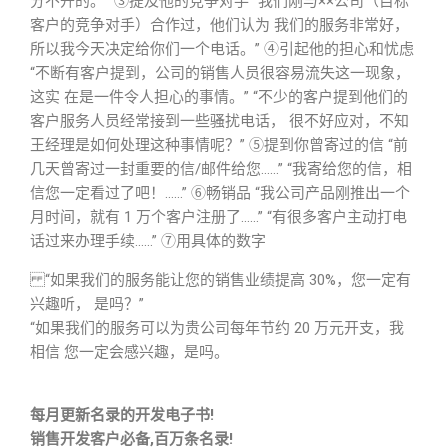
分不开的。” ③提及他的竞争对手 “我们刚与××公司（目标
客户的竞争对手）合作过，他们认为 我们的服务非常好，
所以我今天决定给你们一个电话。” ④引起他的担心和忧虑
“不断有客户提到，公司的销售人员很容易流失这一现象，
这实 在是一件令人担心的事情。” “不少的客户提到他们的
客户服务人员经常接到一些骚扰电话， 很不好应对，不知
王经理是如何处理这种事情呢？” ⑤提到你曾寄过的信 “前
几天曾寄过一封重要的信/邮件给您……” “我寄给您的信，相
信您一定看过了吧！……” ⑥畅销品 “我公司产品刚推出一个
月时间，就有 1 万个客户注册了……” “有很多客户主动打电
话过来办理手续……” ⑦用具体的数字
“如果我们的服务能让您的销售业绩提高 30%，您一定有
兴趣听， 是吗？”
“如果我们的服务可以为贵公司每年节约 20 万元开支，我
相信 您一定会感兴趣，是吗。
每月更新名录的开发电子书!
销售开发客户必备,百万条名录!