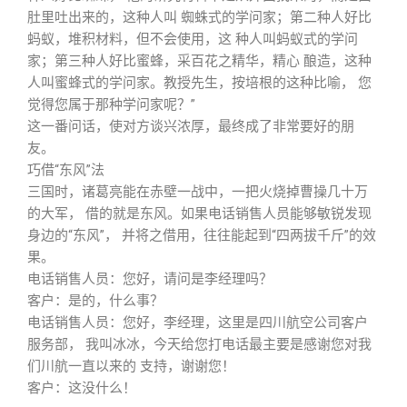
肚里吐出来的，这种人叫 蜘蛛式的学问家；第二种人好比
蚂蚁，堆积材料，但不会使用，这 种人叫蚂蚁式的学问
家；第三种人好比蜜蜂，采百花之精华，精心 酿造，这种
人叫蜜蜂式的学问家。教授先生，按培根的这种比喻， 您
觉得您属于那种学问家呢？”
这一番问话，使对方谈兴浓厚，最终成了非常要好的朋
友。
巧借“东风”法
三国时，诸葛亮能在赤壁一战中，一把火烧掉曹操几十万
的大军， 借的就是东风。如果电话销售人员能够敏锐发现
身边的“东风”， 并将之借用，往往能起到“四两拔千斤”的效
果。
电话销售人员：您好，请问是李经理吗？
客户：是的，什么事？
电话销售人员：您好，李经理，这里是四川航空公司客户
服务部， 我叫冰冰，今天给您打电话最主要是感谢您对我
们川航一直以来的 支持，谢谢您！
客户：这没什么！