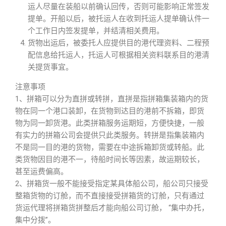
运人尽量在装船以前确认回传，否则可能影响正常签发
提单。开船以后，被托运人在收到托运人提单确认件一
个工作日内签发提单，并结清相关费用。
货物出运后，被委托人应提供目的港代理资料、二程预
配信息给托运人，托运人可根据相关资料联系目的港清
关提货事宜。
注意事项
1、拼箱可以分为直拼或转拼，直拼是指拼箱集装箱内的货
物在同一个港口装卸，在货物到达目的港前不拆箱，即货
物为同一卸货港。此类拼箱服务运期短，方便快捷，一般
有实力的拼箱公司会提供只此类服务。转拼是指集装箱内
不是同一目的港的货物，需要在中途拆箱卸货或转船。此
类货物因目的港不一，待船时间长等因素，故运期较长，
甚至运费偏高。
2、拼箱货一般不能接受指定某具体船公司，船公司只接受
整箱货物的订舱，而不直接接受拼箱货的订舱，只有通过
货运代理将拼箱货拼整后才能向船公司订舱， “集中办托，
集中分拨”。