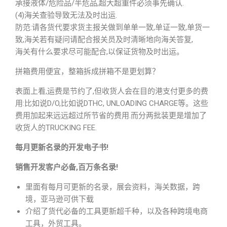
承接液体/危险品/半危品,超大超重件必须事先确认.
(4)海关查验导致无法及时出运.
防范:请各货代要求货主报关做到单单一致,单证一致,单货一
致,海关若有疑问请配合报关员及时清晰地向海关答复,
海关有什么要求尽可能配合,以保证货物及时出运。
拼箱费用便宜，整箱拆成拼箱不是更划算？
表面上看,运费是节约了,但收货人会在目的港支付更多的费
用:比如说D/O,比如说DTHC, UNLOADING CHARGE等。这些
费用加起来远远超过所节省的费用.而分两批装更是增加了
收货人的TRUCKING FEE.
每月更新名录的开发电子书!
销售开发客户必备,百万条名录!
里面有每月可更新的名录，展会资料，海关数据，跨
境，亚马逊可供下载
介绍了货代必备的工具更新超千种，以及各种跨境电商
工具，外贸工具。