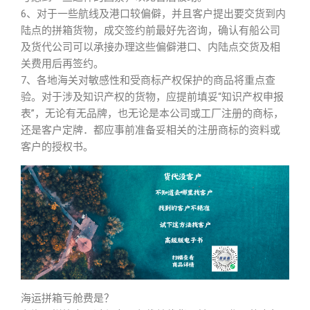
6、对于一些航线及港口较偏僻，并且客户提出要交货到内
陆点的拼箱货物，成交签约前最好先咨询，确认有船公司
及货代公司可以承接办理这些偏僻港口、内陆点交货及相
关费用后再签约。
7、各地海关对敏感性和受商标产权保护的商品将重点查
验。对于涉及知识产权的货物，应提前填妥“知识产权申报
表”，无论有无品牌，也无论是本公司或工厂注册的商标，
还是客户定牌．都应事前准备妥相关的注册商标的资料或
客户的授权书。
海运拼箱亏舱费是？