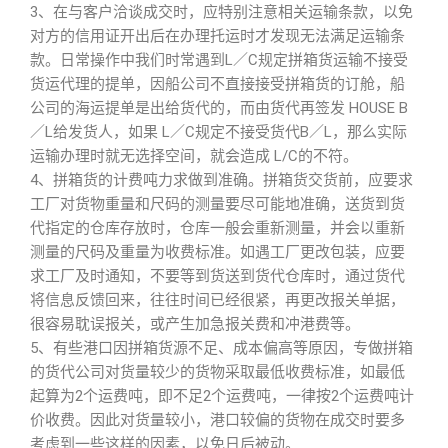
3、在与客户洽谈成交时，应特别注意相关运输条款，以免
对方的信用证开出后在办理托运时才发现无法满足运输条
款。日常操作中我们时常遇到L／C规定拼箱货运输不接受
货运代理的提单，因船公司不直接接受拼箱货的订舱，船
公司的海运提单是出给货代的，而由货代再签发 HOUSE B
／L给发货人，如果 L／C规定不接受货代B／L，那么实际
运输办理时就无选择空间，就会造成 L/C的不符。
4、拼箱货的计费吨力求做到准确。拼箱货交货前，应要求
工厂对货物重量和尺码的测量要尽可能地准确，送货到货
代指定的仓库存放时，仓库一般会重新测量，并会以重新
测量的尺码及重量为收费标准。如遇工厂更改包装，应要
求工厂及时通知，不要等到货送到货代仓库时，通过货代
将信息反馈回来，往往时间已经很紧，再更改报关单据，
很容易耽误报关，或产生加急报关费和冲港费等。
5、有些港口因拼箱货源不足、成本偏高等原因，专做拼箱
的货代公司对货量较少的货物采取最低收费标准，如最低
起算为2个运费吨，即不足2个运费吨，一律按2个运费吨计
价收费。因此对货量较小，港口较偏的货物在成交时要多
考虑到一些这样的因素，以免日后被动。