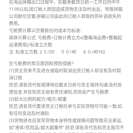
在海运拼箱出口过程中，在截单截货日前一工作日的中午
11:00以后,因订舱人原因造成货物无法及时出运，导致拼箱
公司舱位空置,拼箱公司由此向订舱人收取的弥补该损失的
费用。
亏舱费计算以空置舱位的成本为标准：
具体计算公式: 亏舱费=订舱计费立方x(整箱海运费+整箱起
运港费用)/标准立方数
注: 标准立方数:２５/20′ ５０/40’ ６０/40’HQ
生亏舱费的常见原因和预防措施?
(1)货主货来不及进仓或临时取消出货订舱人却没有及时取
消订舱.
防范:请各货代有规律地在截关日前与货主保持沟通,及时反
馈信息.并告知货主他有责任通知,否则会产生亏舱费.
(2)较大比例的超方/缩方/超重.
防范:请各货代要求货主订舱托单与实际货物尽可能一致,如
有任何变动及时通知.
(3)货物进仓后发现货物本身特性或规格问题导致无法承运,
如”液体/危险品/超大超重件”.防范:请各货代告知货主我司不