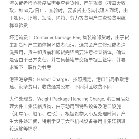
海关或者检验检疫局需要查看货物，产生规费（按每天收
取，如50元/日），查验时，要求货主或其代理人到场，由
于搬运、场地、短驳、陶箱、劳力等费用产生查验费用统
称查验费
坏污箱费： Container Damage Fee, 集装箱卸货时，由于货
主卸货时产生箱体损坏或者油污，通常会产生修理或者清
洗费用，货主卸货前和卸货完毕后要注意检查箱体，确认
是否由于己方责任，并在集装箱单交结单据上签字，并要
求留下一联作为参考
港建港杂费：Harbor Charge， 按照规定，港口当局收取港
建、港杂费用，收费通常公布，不同港区收费不同
大件处理费：Weight Package Handling Charge, 港口当局处
理大件非集装箱货物，由于动用到特殊设备及港口设施
（如岸吊、船吊、过驳），根据货物大小及处理时间，产
生大件处理费，特别常见于大型机械设备采用非集装箱班
轮运输等情况