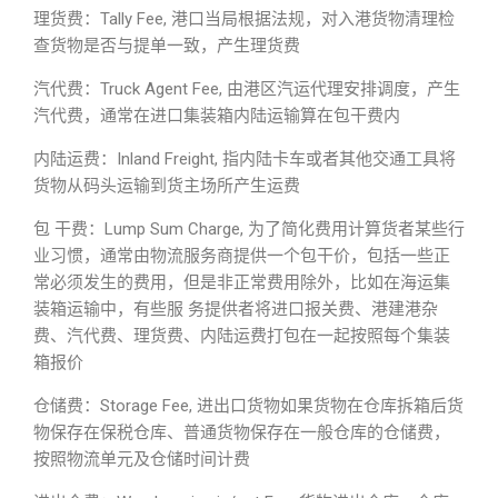
理货费：Tally Fee, 港口当局根据法规，对入港货物清理检
查货物是否与提单一致，产生理货费
汽代费：Truck Agent Fee, 由港区汽运代理安排调度，产生
汽代费，通常在进口集装箱内陆运输算在包干费内
内陆运费：Inland Freight, 指内陆卡车或者其他交通工具将
货物从码头运输到货主场所产生运费
包 干费：Lump Sum Charge, 为了简化费用计算货者某些行
业习惯，通常由物流服务商提供一个包干价，包括一些正
常必须发生的费用，但是非正常费用除外，比如在海运集
装箱运输中，有些服 务提供者将进口报关费、港建港杂
费、汽代费、理货费、内陆运费打包在一起按照每个集装
箱报价
仓储费：Storage Fee, 进出口货物如果货物在仓库拆箱后货
物保存在保税仓库、普通货物保存在一般仓库的仓储费，
按照物流单元及仓储时间计费