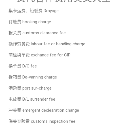
集卡运费、短驳费 Drayage
订舱费 booking charge
报关费 customs clearance fee
操作劳务费 labour fee or handling charge
商检换单费 exchange fee for CIP
换单费 D/O fee
拆箱费 De-vanning charge
港杂费 port sur-charge
电放费 B/L surrender fee
冲关费 emergent declearation change
海关查验费 customs inspection fee