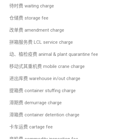
待时费 waiting charge
仓储费 storage fee
改单费 amendment charge
拼箱服务费 LCL service charge
动、植检疫费 animal & plant quarantine fee
移动式其重机费 mobile crane charge
进出库费 warehouse in/out charge
提箱费 container stuffing charge
滞期费 demurrage charge
滞箱费 container detention charge
卡车运费 cartage fee