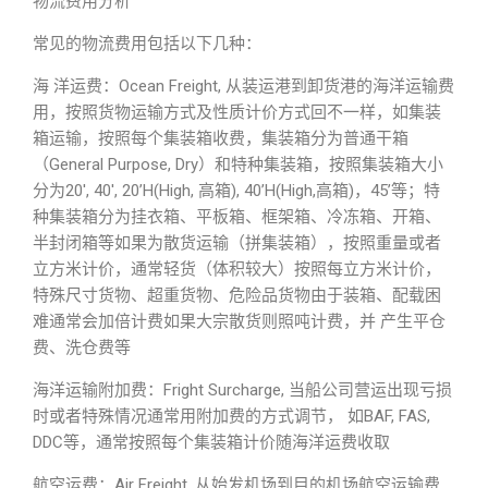
物流费用分析
常见的物流费用包括以下几种：
海 洋运费：Ocean Freight, 从装运港到卸货港的海洋运输费
用，按照货物运输方式及性质计价方式回不一样，如集装
箱运输，按照每个集装箱收费，集装箱分为普通干箱
（General Purpose, Dry）和特种集装箱，按照集装箱大小
分为20′, 40′, 20’H(High, 高箱), 40’H(High,高箱)，45’等；特
种集装箱分为挂衣箱、平板箱、框架箱、冷冻箱、开箱、
半封闭箱等如果为散货运输（拼集装箱），按照重量或者
立方米计价，通常轻货（体积较大）按照每立方米计价，
特殊尺寸货物、超重货物、危险品货物由于装箱、配载困
难通常会加倍计费如果大宗散货则照吨计费，并 产生平仓
费、洗仓费等
海洋运输附加费：Fright Surcharge, 当船公司营运出现亏损
时或者特殊情况通常用附加费的方式调节， 如BAF, FAS,
DDC等，通常按照每个集装箱计价随海洋运费收取
航空运费：Air Freight, 从始发机场到目的机场航空运输费