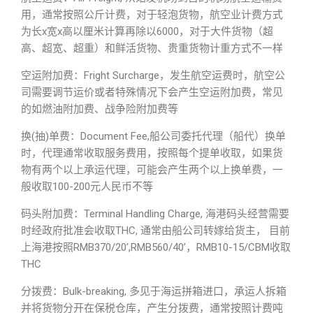
用，通常按照公斤计费，对于轻泡货物，航空业计费方式
为长x宽x高以厘米计算再除以6000，对于大件货物（超
高、超宽、超重）和鲜活货物、贵重货物计重方式不一样
空运附加费：Fright Surcharge，发生航空运费时，航空公
司需要调节运价或者特殊情况下会产生空运附加费，常见
的如燃油附加费、战争险附加费等
换(抽)单费：Document Fee,船公司委托代理（船代）换单
时，代理通常收取服务费用，按照每个提单收取，如果货
物有两个以上承运代理，可能会产生两个以上换单费，一
般收取100-200元人民币不等
码头附加费：Terminal Handling Charge, 海港码头经营需要
时经政府批准会收取THC, 通常由船公司转嫁给货主， 目前
上海港按照RMB370/20′,RMB560/40’，RMB10-15/CBM收取
THC
分拨费：Bulk-breaking, 多见于海运拼箱进口，承运人拆箱
并将货物分开在保税仓库，产生分拨费，通常按照计费吨