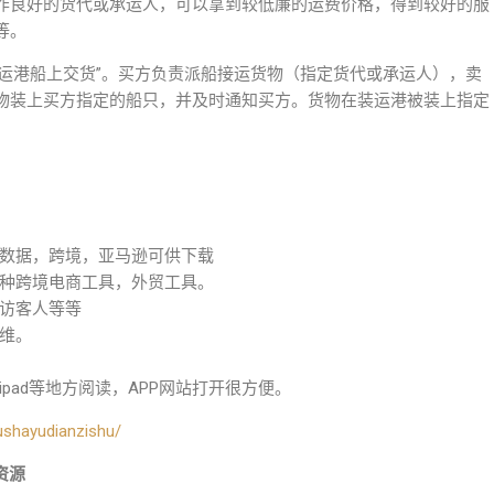
作良好的货代或承运人，可以拿到较低廉的运费价格，得到较好的服
等。
离岸价”“装运港船上交货”。买方负责派船接运货物（指定货代或承运人），卖
物装上买方指定的船只，并及时通知买方。货物在装运港被装上指定
数据，跨境，亚马逊可供下载
种跨境电商工具，外贸工具。
访客人等等
维。
pad等地方阅读，APP网站打开很方便。
ushayudianzishu/
资源