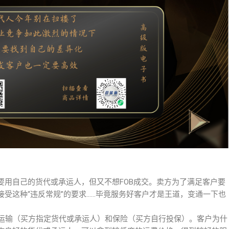
要用自己的货代或承运人，但又不想FOB成交。卖方为了满足客户要
受这种“违反常规”的要求……毕竟服务好客户才是王道，变通一下也
负责运输（买方指定货代或承运人）和保险（买方自行投保）。客户为什