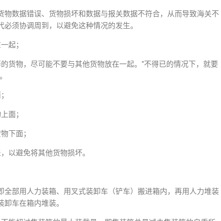
货物数据错误、货物损坏和数据与报关数据不符合，从而导致海关不
代必须协调周到，以避免这种情况的发生。
在一起；
等的货物，尽可能不要与其他货物放在一起。“不得已的情况下，就要
。
面；
物上面；
货物下面；
盖，以避免将其他货物损坏。
即全部用人力装箱、用叉式装卸车（铲车）搬进箱内，再用人力堆装
装卸车在箱内堆装。