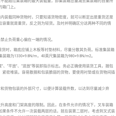
量不能超过集装箱的最大装载量，即集装箱总量减去集装箱的自重所
的箱门上。
箱内装载同种货物时，只要知道货物密度，就可以断定出是重货还是
位容重就是重货，反之则为轻货。及时并明确区分这两种不同的情
格禁止负荷重心偏在一端的情况。
等重货时，箱底应铺上木板等衬垫材料，尽量分散其负荷。标准集装箱
1330×9.8N/m，40英尺集装箱为980×9.8N/m2。
”、“平放”、“竖放”等装卸指示标志。务必正确使用装货工具，捆包
、紧密堆装。容易散捆和包装脆弱的货物，要使用衬垫或在货物间插
寸和货物包装的外部尺寸，以便计算装载件数，以达到尽量减少弃
提升高度和门架高度的限制。因此，在条件允许的情况下，叉车装箱
如果条件不允许一次装载两层的话，就在装第二层时，考虑到叉式装