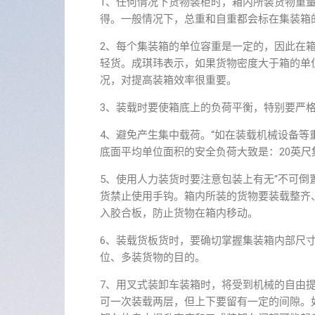
1、任何情况下货物装柜时，箱内所装货物重
得。一般情况下，总重和自重都会标在集装箱
2、每个集装箱的单位容重是一定的，因此在
轻货。成琪玮表示，如果货物密度大于箱的单
况，对提高装箱效率很重要。
3、装载时要使箱底上的负荷平衡，特别要严
4、避免产生集中载荷。“如在装载机械设备
底面平均单位面积的安全负荷大致是：20英尺集装箱为
5、使用人力装货时要注意包装上有无“不可倒置
货禁止使用手钩。箱内所装的货物要装载整齐
入胶合板，防止货物在箱内移动。
6、装载货板货时，要确切掌握集装箱内部尺
位、多装货物的目的。
7、用叉式装卸车装箱时，将受到机械的自由
可一次装载两层，但上下要留有一定的间隙。