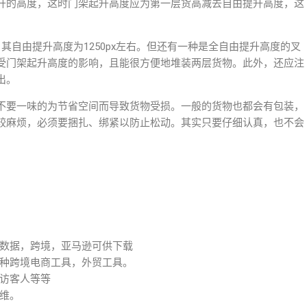
升的高度，这时门架起升高度应为第一层货高减去自由提升高度，这
。
其自由提升高度为1250px左右。但还有一种是全自由提升高度的叉
受门架起升高度的影响，且能很方便地堆装两层货物。此外，还应注
出。
不要一味的为节省空间而导致货物受损。一般的货物也都会有包装，
较麻烦，必须要捆扎、绑紧以防止松动。其实只要仔细认真，也不会
数据，跨境，亚马逊可供下载
种跨境电商工具，外贸工具。
访客人等等
维。