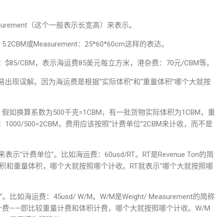
asurement（这个一般表示长宽高）来表示。
BM或Measurement：25*60*60cm这样的表达。
ht：$85/CBM，表示海运费85美元每立方米，港杂费：70元/CBM等。
易出现误解。因为海运费是根据“实际体积”和“重量体积”哪个大就按
假如换算系数为500千克=1CBM，有一批货物实际体积为1CBM，重
000/500=2CBM，费用应该按照“计费单位”2CBM来计收，而不是
表示“计费单位”。比如海运费：60usd/RT。RT是Revenue Ton的简
实际体积和重量体积，哪个大就按照哪个计收。RT就表示“哪个大就按照哪
运费：45usd/ W/M。W/M是Weight/ Measurement的简称
t按体积计费——即比较重量计费和体积计费，哪个大就按照哪个计收。W/M