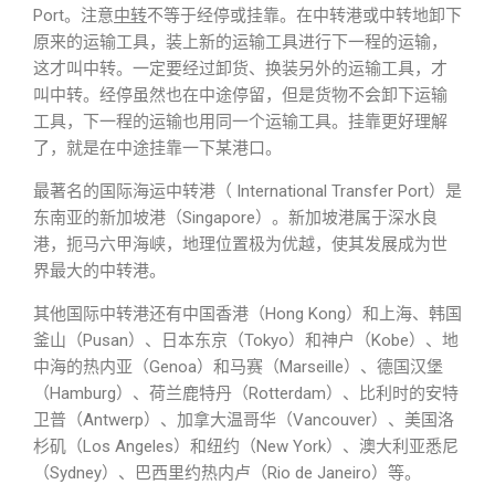
Port。注意
中转
不等于经停或挂靠。在中转港或中转地卸下
原来的运输工具，装上新的运输工具进行下一程的运输，
这才叫中转。一定要经过卸货、换装另外的运输工具，才
叫中转。经停虽然也在中途停留，但是货物不会卸下运输
工具，下一程的运输也用同一个运输工具。挂靠更好理解
了，就是在中途挂靠一下某港口。
最著名的国际海运中转港（ International Transfer Port）是
东南亚的新加坡港（Singapore）。新加坡港属于深水良
港，扼马六甲海峡，地理位置极为优越，使其发展成为世
界最大的中转港。
其他国际中转港还有中国香港（Hong Kong）和上海、韩国
釜山（Pusan）、日本东京（Tokyo）和神户（Kobe）、地
中海的热内亚（Genoa）和马赛（Marseille）、德国汉堡
（Hamburg）、荷兰鹿特丹（Rotterdam）、比利时的安特
卫普（Antwerp）、加拿大温哥华（Vancouver）、美国洛
杉矶（Los Angeles）和纽约（New York）、澳大利亚悉尼
（Sydney）、巴西里约热内卢（Rio de Janeiro）等。