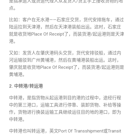
是指承运人或货运代理人从发货人/货主手上接收货物的地
点。
比如：客户在无水港——石家庄交货，货代安排拖车，通过
陆运拉到天津港，然后在天津港装船出运。这时，石家庄
就是收货地Place Of Receipt了，而装货港/起运港则是天津
港。
又如：发货人在肇庆港码头交货，货代安排驳船，通过内
河运输驳到广州黄埔港，然后在黄埔港装船出运。这时，
肇庆就是收货地Place Of Receipt了，而装货港/起运港则是
黄埔港。
2. 中转港/转运港
中转港，是指货物从起运港到目的港的过程中，途经行程
中的第三港口，运输工具进行停靠、装卸货物、补给等操
作，货物进行换装运输工具继续运往目的地的港口，即为
中转港。
中转港也叫转运港，英文Port Of Transshipment或Transit