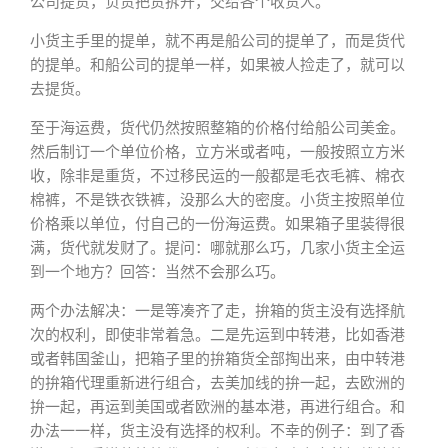
公司提货，负责把货拆开，交给各个收货人。
小货主手里的提单，就不再是船公司的提单了，而是货代
的提单。和船公司的提单一样，如果被人捡走了，就可以
去提货。
至于海运费，货代仍然按照整箱的价格付给船公司美金。
然后制订一个单位价格，立方米或者吨，一般按照立方米
收，除非是重货，不过移民运的一般都是毛衣毛裤、棉衣
棉裤，不是铁衣铁裤，没那么大的密度。小货主按照单位
价格乘以单位，付自己的一份海运费。如果箱子里装得很
满，货代就发财了。提问：哪就那么巧，几家小货主全运
到一个地方？回答：当然不会那么巧。
两个办法解决：一是等凑齐了走，拚箱的货主没有选择航
次的权利，即使非常着急。二是先运到中转港，比如香港
或者韩国釜山，把箱子里的拚箱货全部掏出来，由中转港
的拚箱代理重新进行组合，去美加线的拚一起，去欧洲的
拚一起，再运到美国或者欧洲的基本港，再进行组合。和
办法一一样，货主没有选择的权利。不幸的例子：到了香