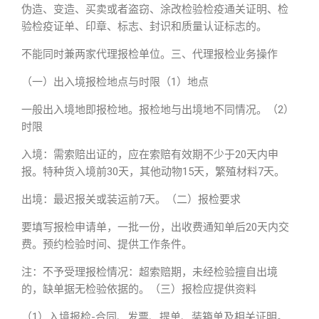
伪造、变造、买卖或者盗窃、涂改检验检疫通关证明、检
验检疫证单、印章、标志、封识和质量认证标志的。
不能同时兼两家代理报检单位。三、代理报检业务操作
（一）出入境报检地点与时限（1）地点
一般出入境地即报检地。报检地与出境地不同情况。（2）
时限
入境：需索赔出证的，应在索赔有效期不少于20天内申
报。特种货入境前30天，其他动物15天，繁殖材料7天。
出境：最迟报关或装运前7天。（二）报检要求
要填写报检申请单，一批一份，出收费通知单后20天内交
费。预约检验时间、提供工作条件。
注：不予受理报检情况：超索赔期，未经检验擅自出境
的，缺单据无检验依据的。（三）报检应提供资料
（1）入境报检-合同、发票、提单、装箱单及相关证明。