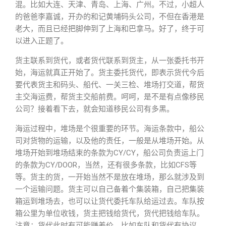
混。比如大连、天津、青岛、上海、广州。不过，小超人
的爸爸李嘉诚，开办的和记黄埔码头公司，不但在香港是
老大，而且已经把脚伸到了上海和巴拿马。好了，终于可
以进入正题了。
货主联系到货代，或者货代联系到货主，从一张委托书开
始，海运就真正开始了。货主委托货代，即表示货代今后
要代表货主和码头、船代、一关三检、堆场打交道，帮货
主交海运费，帮货主交船前费。呵呵，是不是有点像移民
公司？接着看下去，就会知道移民公司有多黑。
海运过程中，堆场是个很重要的环节。海运条款中，船公
司对货物的运输，以及他的责任，一般是从堆场开始。从
堆场开始到堆场结束的条款为CY/CY，船公司负责运上门
的条款为CY/DOOR，当然，还有很多条款，比如CFS等
等。货主的货，一开始当然不是放在堆场，那么就涉及到
一个运输问题。货主可以自己备着个集装箱，自己把集装
箱运到堆场去，也可以让货代委托车队给运过去。车队按
箱公里为单位收钱，货主把钱给货代，货代把钱给车队。
注意：货代此时有可能赚差价，比如车队和货代有协议