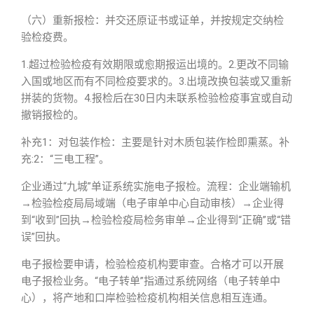
（六）重新报检：并交还原证书或证单，并按规定交纳检
验检疫费。
1.超过检验检疫有效期限或愈期报运出境的。2.更改不同输
入国或地区而有不同检疫要求的。3.出境改换包装或又重新
拼装的货物。4.报检后在30日内未联系检验检疫事宜或自动
撤销报检的。
补充1：对包装作检：主要是针对木质包装作检即熏蒸。补
充:2：“三电工程”。
企业通过“九城”单证系统实施电子报检。流程：企业端输机
→检验检疫局局域端（电子审单中心自动审核）→企业得
到“收到”回执→检验检疫局检务审单→企业得到“正确”或“错
误”回执。
电子报检要申请，检验检疫机构要审查。合格才可以开展
电子报检业务。“电子转单”指通过系统网络（电子转单中
心），将产地和口岸检验检疫机构相关信息相互连通。