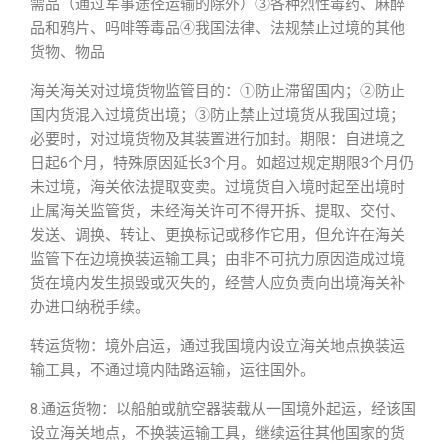
需品（通过军事途径运输的除外）③各种烈性毒药、麻醉
品和鸦片、吗啡等毒品④我国法律、法规禁止过境的其他
货物、物品
海关海关对过境货物监管目的：①防止滞留国内；②防止
国内货混入过境货出境；③防止禁止过境货从我国过境；
必要时，对过境货物及其装置进行加封。期限：自进境之
日起6个月，特殊原因延长3个月。如超过规定期限3个月仍
未过境，海关依法提取变卖。过境货自入境时起至出境时
止属海关监管货，未经海关许可不得开拆、提取、交付、
发送、调换、转让、更换标记或移作它用，但允许在海关
监管下在边境换装运输工具；由非不可抗力原因造成过境
货在境内发生损毁或灭失的，经营人应负责向出境海关补
办进口纳税手续。
转运货物：境外启运，通过我国境内设立海关地点换装运
输工具，不通过境内陆路运输，运往国外。
8.通运货物：以船舶或航空器装载从一国境外起运，经该国
设立海关地点，不换装运输工具，继续运往其他国家的货