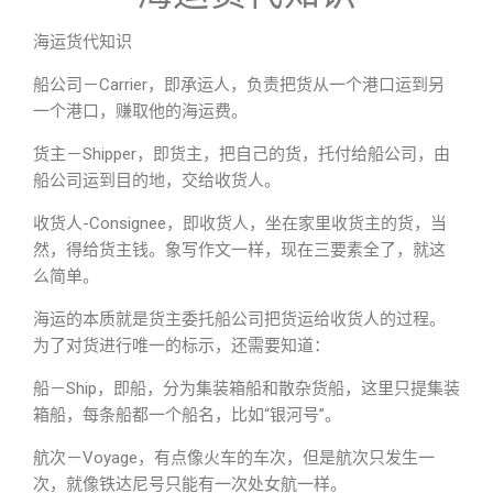
海运货代知识
船公司－Carrier，即承运人，负责把货从一个港口运到另
一个港口，赚取他的海运费。
货主－Shipper，即货主，把自己的货，托付给船公司，由
船公司运到目的地，交给收货人。
收货人-Consignee，即收货人，坐在家里收货主的货，当
然，得给货主钱。象写作文一样，现在三要素全了，就这
么简单。
海运的本质就是货主委托船公司把货运给收货人的过程。
为了对货进行唯一的标示，还需要知道：
船－Ship，即船，分为集装箱船和散杂货船，这里只提集装
箱船，每条船都一个船名，比如“银河号”。
航次－Voyage，有点像火车的车次，但是航次只发生一
次，就像铁达尼号只能有一次处女航一样。