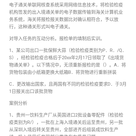
电子通关单联网核查系统采用网络信息技术，将检验检疫
机构签发的出入境通关单的电子数据传输到海关计算机业
务系统，海关将报检报关数据比对确认相符合，予以放
行，这种通关形式叫电子通关。
对导入任务的互动分析。报检单的填制后实训。
1、某公司出口一批保鲜大蒜（检验检疫类别为P．R．/Q．
S），经检验检疫合格后于20xx年2月17日领取了《出境货
物通关单》。以下情况中，无须重新报检的是（）。A．将
货物包装由小纸箱更换大纸箱B．将货物进行重新拼装
C．更改输出国家，且两国有不同的检验检疫要求D．于3月
1日报关出口该批货物
案例分析
1、贵州一饮料生产厂从英国进口2批设备零配件（检验检
疫类别为R/），一批在上海入境通关后运至贵州，另一批
从深圳入境后转关至贵州，全部进齐后组装成饮料生产