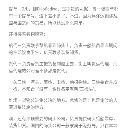
提单－B/L，即Billoflading，是提货的凭据，每一张提单都
有一个提单号。这下差不多了。不过，因为远洋运输涉及
国与国之间的贸易，所以还没那么简单。
还得接着名词解释：
船代－负责联系帮船靠到码头上，负责一船船员靠岸期间
的生活饮食卫生，负责联系装货卸货。
货代－负责帮货主把货装到船上去，街上叫货运代理、海
运代理的公司差不多都是货代。
一关三检－海关，商检，卫检，动植物检。三检要合并成
一检，不知合了没有，也许名字就叫“三检局”。
堆场－货物装进集装箱的地方。悲惨的是：也是偷渡的人
藏进集装箱的地方。
啊，还有顶顶重要的码头公司，负责提供码头给船靠岸，
装货卸货。国内的码头公司一般隶属于港务局，只在本地