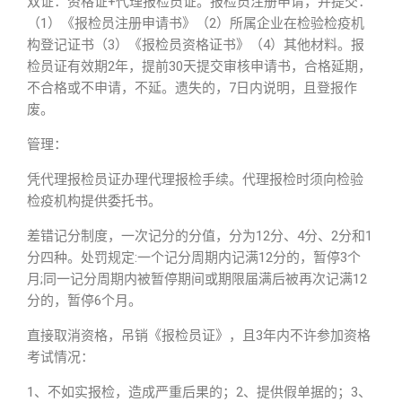
双证：资格证+代理报检员证。报检员注册申请，并提交：
（1）《报检员注册申请书》（2）所属企业在检验检疫机
构登记证书（3）《报检员资格证书》（4）其他材料。报
检员证有效期2年，提前30天提交审核申请书，合格延期，
不合格或不申请，不延。遗失的，7日内说明，且登报作
废。
管理：
凭代理报检员证办理代理报检手续。代理报检时须向检验
检疫机构提供委托书。
差错记分制度，一次记分的分值，分为12分、4分、2分和1
分四种。处罚规定:一个记分周期内记满12分的，暂停3个
月;同一记分周期内被暂停期间或期限届满后被再次记满12
分的，暂停6个月。
直接取消资格，吊销《报检员证》，且3年内不许参加资格
考试情况：
1、不如实报检，造成严重后果的；2、提供假单据的；3、