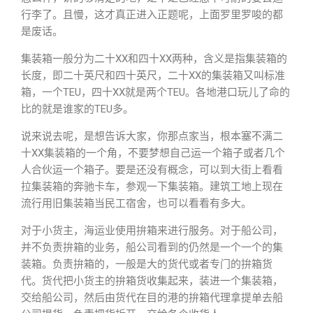
行李了。且慢，这才真正进入正题呢，上面罗里罗唆的都
是废话。
集装箱一般分为二十XX和四十XX两种，含义是指集装箱的
长度，即二十英尺和四十英尺，二十XX的集装箱又叫标准
箱，一个TEU，四十XX就是两个TEU。各地港口玩儿了命的
比的就是谁家的TEU多。
说来说去呢，是想告诉大家，你那点家当，根本塞不满二
十XX集装箱的一个角，不要梦想自己运一个箱子或者几个
人合伙运一个箱子。要是还没有概念，可以到大街上看看
拉集装箱的奔驰卡车，参观一下集装箱。建筑工地上现在
流行用旧集装箱当民工宿舍，也可以看看有多大。
对于小货主，海运业使用拚箱来进行服务。对于船公司，
并不负责拚箱的业务，船公司看到的仍然是一个一个的集
装箱。负责拚箱的，一般是大的货代或者专门的拚箱货
代。货代把小货主的拚箱货收集起来，装进一个集装箱，
交给船公司，然后由货代在目的港的拚箱代理拿提单去船