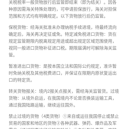
关税税率一般货物放行后监管即结束（即为结关）。因各
种原因需海关特殊处理的，可申请担保放行，海关对担保
范围和方式均有明确规定。以下货物放行后仍监管。
保税货物：经海关批准未办理纳税手续进境，待最终流向
确定后，海关再决定征或免。特定减免税进口货物：货在
规定监管期限内脱离规定用途或超出规定区域范围使用，
视同一般进口货物补征进口税。期限届满时可解除海关监
管。
暂准进出口货物：是按本国立法和国际公约规定，准许暂
时免纳关税及其他税费进口，并保证在限期内原状复运出
口的特定货。
转关货物报关：境内2报关点报关，需经海关监管货。过境
货物：从境外启运，在我国境内不论是否换装运输工具，
通过我国陆路运输，继续运往国外。
禁止过境的货物（4类货物）①来自或运往我国停止或禁止
贸易的国家和地区的货物②各种武器、弹药、爆炸品及军