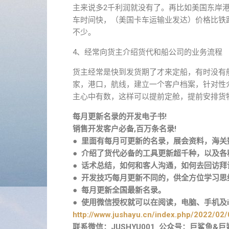
主来说多2千利润就没有了。再⽐如美国东岸
车时间快，（美国卡车运输业发达）价格⽐铁
不少。
4、经常向货主介绍货代和船公司的业务流程
货主经常是快到发货期了才来定船，有时没有
家，港⼝，航线，建⽴⼀个客户档案，针对性
主⼼中有数，这样可以提前定舱，提前安排货
每月更新名录的开发电子书!
销售开发客户必备,百万条名录!
● 里面有每月可更新的名录，展会资料，海
● 介绍了货代必备的工具更新超千种，以及
● 话术总结，如何和客人沟通，如何去回访拜
● 开发技巧每月更新不同的，供全方位学习思
● 每月更新全国最新名录。
● 使用微信授权就可以在阅读，电脑、手机及i
http://www.jushayu.cn/index.php/2022/02/
联系微信：JUSHYU001 公众号：巨鲨鱼&