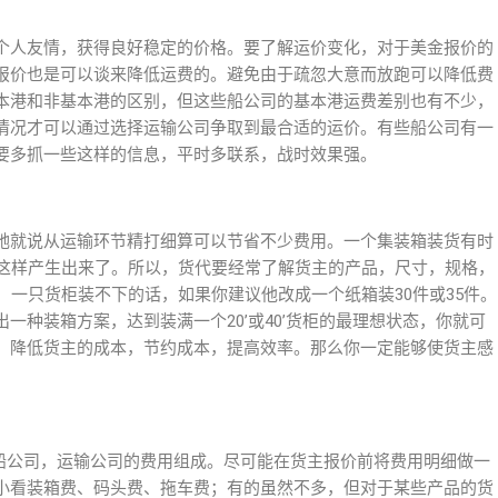
个⼈友情，获得良好稳定的价格。要了解运价变化，对于美⾦报价的
报价也是可以谈来降低运费的。避免由于疏忽⼤意⽽放跑可以降低费
本港和⾮基本港的区别，但这些船公司的基本港运费差别也有不少，
情况才可以通过选择运输公司争取到最合适的运价。有些船公司有⼀
要多抓⼀些这样的信息，平时多联系，战时效果强。
她就说从运输环节精打细算可以节省不少费⽤。⼀个集装箱装货有时
就这样产⽣出来了。所以，货代要经常了解货主的产品，尺⼨，规格，
，⼀只货柜装不下的话，如果你建议他改成⼀个纸箱装30件或35件。
⼀种装箱⽅案，达到装满⼀个20’或40’货柜的最理想状态，你就可
，降低货主的成本，节约成本，提⾼效率。那么你⼀定能够使货主感
解船公司，运输公司的费⽤组成。尽可能在货主报价前将费⽤明细做⼀
⼩看装箱费、码头费、拖车费；有的虽然不多，但对于某些产品的货