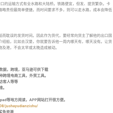
港⼝的运输⽅式有全⽔路和⼤陆桥。铁路便宜，但发、提货繁杂。卡
路略贵但最简单便捷。⽽时间要求不多，则可以⾛⽔路，成本会降低
船⽽耽误的发货时间。因此作为货代，要经常向货主了解他的出⼝国
介绍船，⽐如去汉堡，你就要告诉他⼀周内哪天有，哪天没有。让货
物及港，不会太早或太晚造成被动。
关数据，跨境，亚马逊可供下载
各种跨境电商工具，外贸工具。
访客人等等
维。
pad等地方阅读，APP网站打开很方便。
08/jushayudianzishu/
巨鲨鱼资源