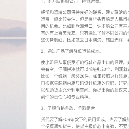
1、多⽅联系船公司，降低运费。
经常和运输公司保持良好的联系，建⽴融洽的
运费⼀般⽐较关注，但是有些头程船是⼈民币
⽤的机会。⽐如到欧洲港⼝，许多船公司有基
有的有上百美元差。只有通过了解不同公司的
些优势航线，⽐如就去⽇本横滨，韩国光洋，
2、通过产品了解降低运输成本。
侯⼩姐是从事俄罗斯旅⾏鞋产品出⼝的经理。
会有空，仔细拼凑就可以4箱拼成3个，利润
⽐如⼀个纸箱⼀般装20件，如果按照这样装箱
再根据集装箱内箱尺码设计纸箱的尺码，研究出
以帮助货主充分利⽤空间。你提出你的建议来
到你的责任⼼和专业精神。
3、了解价格条款，争取组合
货代要了解FOB条款下的费⽤组成，也要了
个梗概通知货主，使货主报价⼼中有数，不要