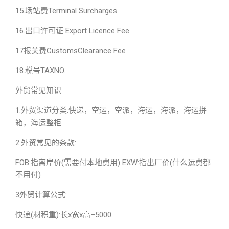
15.场站费Terminal Surcharges
16.出口许可证 Export Licence Fee
17报关费CustomsClearance Fee
18.税号TAXNO.
外贸常见知识:
1.外贸渠道分类:快递，空运，空派，海运，海派，海运拼
箱，海运整柜
2.外贸常见的条款:
FOB:指离岸价(需要付本地费用) EXW:指出厂价(什么运费都
不用付)
3外贸计算公式:
快递(材积重):长x宽x高÷5000