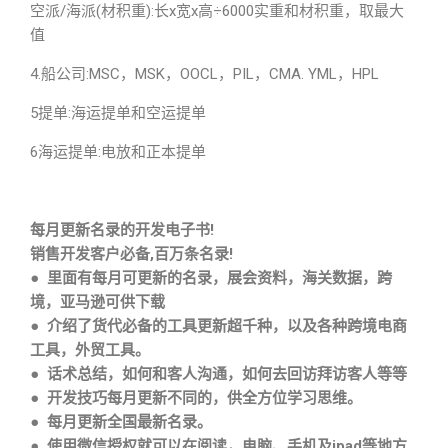
空派/海派(材积重):长x宽x高÷6000实重和材积重，取最大
值
4.船公司:MSC，MSK，OOCL，PIL，CMA. YML，HPL
5提单:海运提单和空运提单
6海运提单:电放和正本提单
每月更新名录的开发电子书!
销售开发客户必备,百万条名录!
● 里面有每月可更新的名录，展会资料，海关数据，跨
境，亚马逊可供下载
● 介绍了货代必备的工具更新超千种，以及各种跨境电商
工具，外贸工具。
● 话术总结，如何和客人沟通，如何去回访拜访客人等等
● 开发技巧每月更新不同的，供全方位学习思维。
● 每月更新全国最新名录。
● 使用微信授权就可以在阅读，电脑、手机及ipad等地方