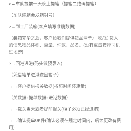
>→车队提前一天晚上提箱（提箱二维码提箱）
（车队装箱会发箱封号）
>→到工厂装箱(客户填写准确数据)
（装箱完毕之后，客户给我们提供货品清单） 收/发 货人
的信息物品体积、重量、件数、品名。{没有重量安排司机
过地磅}
>→回港进港(码头做预录入)
（凭借箱单进港送回箱子）
→→客户提供报关数据(按照时间装箱量)
（关数据=提单数据=进港数据）
→→截关当天或者提前报关(柜子必须已经进港)
→→确认提单OK件(确认必须在规定时间内，后续更改有费
用)