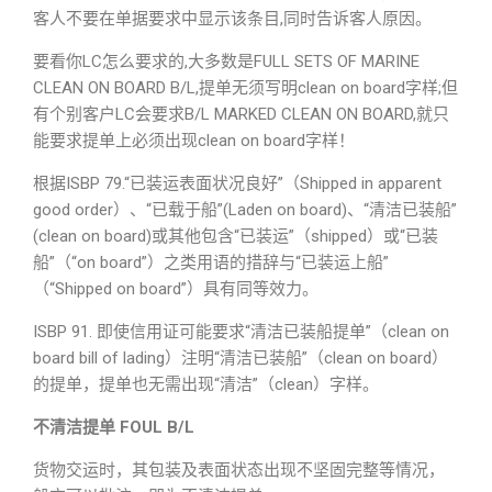
客人不要在单据要求中显示该条目,同时告诉客人原因。
要看你LC怎么要求的,大多数是FULL SETS OF MARINE
CLEAN ON BOARD B/L,提单无须写明clean on board字样;但
有个别客户LC会要求B/L MARKED CLEAN ON BOARD,就只
能要求提单上必须出现clean on board字样！
根据ISBP 79.“已装运表面状况良好”（Shipped in apparent
good order）、“已载于船”(Laden on board)、“清洁已装船”
(clean on board)或其他包含“已装运”（shipped）或“已装
船”（“on board”）之类用语的措辞与“已装运上船”
（“Shipped on board”）具有同等效力。
ISBP 91. 即使信用证可能要求“清洁已装船提单”（clean on
board bill of lading）注明“清洁已装船”（clean on board）
的提单，提单也无需出现“清洁”（clean）字样。
不清洁提单 FOUL B/L
货物交运时，其包装及表面状态出现不坚固完整等情况，