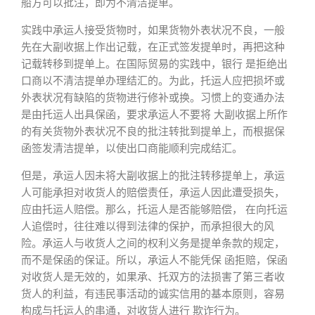
船方可以批注，即为不清洁提单。
实践中承运人接受货物时，如果货物外表状况不良，一般
先在大副收据上作出记载，在正式签发提单时，再把这种
记载转移到提单上。在国际贸易的实践中，银行 是拒绝出
口商以不清洁提单办理结汇的。为此，托运人应把损坏或
外表状况有缺陷的货物进行修补或换。习惯上的变通办法
是由托运人出具保函，要求承运人不要将 大副收据上所作
的有关货物外表状况不良的批注转批到提单上，而根据保
函签发清洁提单，以使出口商能顺利完成结汇。
但是，承运人因未将大副收据上的批注转移提单上，承运
人可能承担对收货人的赔偿责任，承运人因此遭受损失，
应由托运人赔偿。那么，托运人是否能够赔偿， 在向托运
人追偿时，往往难以得到法律的保护，而承担很大的风
险。承运人与收货人之间的权利义务是提单条款的规定，
而不是保函的保证。所以，承运人不能凭保 函拒赔，保函
对收货人是无效的，如果承、托双方的法损害了第三者收
货人的利益，有违民事活动的诚实信用的基本原则，容易
构成与托运人的串通，对收货人进行 欺诈行为。