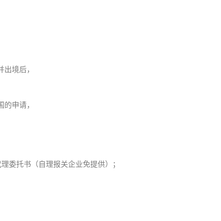
并出境后，
国的申请，
代理委托书（自理报关企业免提供）；