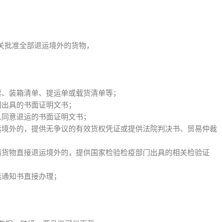
关批准全部退运境外的货物，
票、装箱清单、提运单或载货清单等；
门出具的书面证明文书；
人同意退运的书面证明文书；
退运境外的，提供无争议的有效货权凭证或提供法院判决书、贸易仲裁
申请货物直接退运境外的，提供国家检验检疫部门出具的相关检验证
运通知书直接办理；