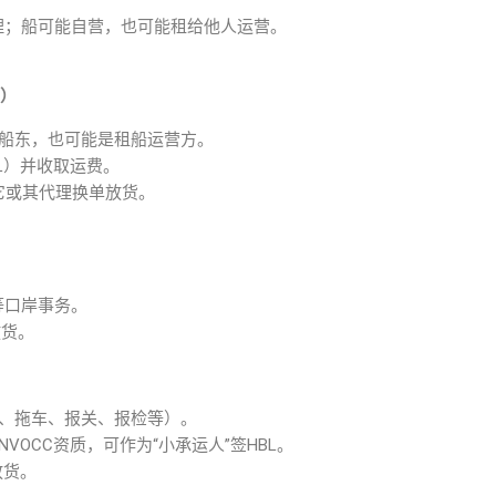
理；船可能自营，也可能租给他人运营。
r）
是船东，也可能是租船运营方。
B/L）并收取运费。
找它或其代理换单放货。
等口岸事务。
放货。
舱、拖车、报关、报检等）。
OCC资质，可作为“小承运人”签HBL。
放货。