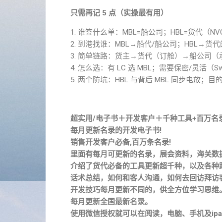
只需再记 5 点（实操最有用）
1. 谁签什么单：MBL=船公司；HBL=货代（N
2. 到港找谁：MBL→船代/船公司；HBL→货
3. 简单链路：货主→货代（订舱）→船公司
4. 怎么选：有 LC 选 MBL；需要保密/灵活（S
5. 两个防坑：HBL 与背后 MBL 同步电放
超实用/电子书＋开发客户＋千种工具+百万名
每月更新名录的开发电子书!
销售开发客户必备,百万条名录!
里面有每月可更新的名录，展会资料，海关数
介绍了货代必备的工具更新超千种，以及各种
话术总结，如何和客人沟通，如何去回访拜访
开发技巧每月更新不同的，供全方位学习思维
每月更新全国最新名录。
使用微信授权就可以在阅读，电脑、手机及ipa