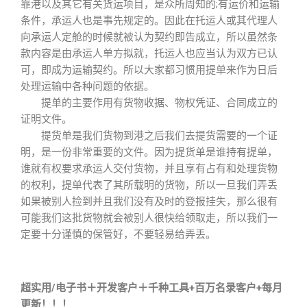
靠港以及其它有关货运项目，是众所周知的;有运价和运输
条件，承运人也是事先规定的。因此在托运人或其代理人
向承运人定舱的时候就被认为契约即告成立，所以虽然条
款内容是由承运人单方拟就，托运人也应当认为双方已认
可，即成为运输契约。所以大家都习惯用提单来作为日后
处理运输中各种问题的依据。
提单的主要作用有货物收据、物权凭证、合同成立的
证明文件。
提货单是我们货物到港之后我们去提货需要的一个证
明，是一份非常重要的文件。因为提货单是谁持有提单，
谁就有权要求承运人交付货物，并且享有占有和处理货物
的权利，提单代表了其所载明的货物，所以一旦我们弄丢
如果被别人捡到并且我们没有及时的登报挂失，那么很有
可能我们这批货物就会被别人很快给领取走，所以我们一
定要十分谨慎的保管好，不要轻易给弄丢。
超实用/电子书＋开发客户＋千种工具+百万名录客户+每月
更新！！！