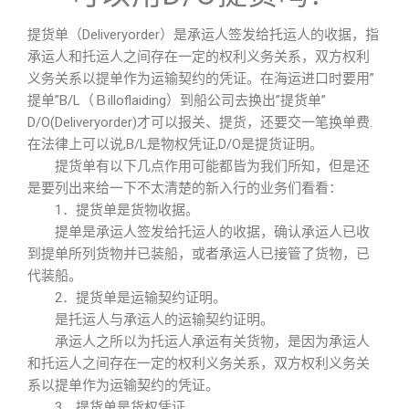
提货单（Deliveryorder）是承运人签发给托运人的收据，指
承运人和托运人之间存在一定的权利义务关系，双方权利
义务关系以提单作为运输契约的凭证。在海运进口时要用”
提单”B/L（Ｂilloflaiding）到船公司去换出”提货单”
D/O(Deliveryorder)才可以报关、提货，还要交一笔换单费.
在法律上可以说,B/L是物权凭证,D/O是提货证明。
提货单有以下几点作用可能都皆为我们所知，但是还
是要列出来给一下不太清楚的新入行的业务们看看：
1．提货单是货物收据。
提单是承运人签发给托运人的收据，确认承运人已收
到提单所列货物并已装船，或者承运人已接管了货物，已
代装船。
2．提货单是运输契约证明。
是托运人与承运人的运输契约证明。
承运人之所以为托运人承运有关货物，是因为承运人
和托运人之间存在一定的权利义务关系，双方权利义务关
系以提单作为运输契约的凭证。
3．提货单是货权凭证。