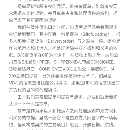
提单是货物所有权的凭证。谁持有提单，谁就有权要
求承运人交付货物，并且享有占有和处理货物的权利，提
单代表了其所载明的货物
我们在做外贸出口的时候，出货后货代就会有到很多
单证给到我们，其中就有一份是提单（BillofLoading），很
多人都会把提货单（Deliveryorder）与之混为一谈。提单是
作为承运人和托运人之间处理运输中双方权利和义务的依
据。D/O提货单在CIF的术语下，在货物上船之后，由船公
司签发B/L给SHIPPER，SHIPPER将B/L转给CONSIGNEE，
货物到达港口，CONSIGNEE凭B/L去船公司换取D/O，凭
D/O去港口提货。另外还要看你拿的什么单了，如果是
MB/L的话就直接找船公司换取，如果是HB/L的话就找出口
方货代的目的港代理换取。
由于我们常常把提单和提货单混淆，那我们就接着来
认识一下什么是提单。
提单是作为承运人和托运人之间处理运输中双方权利
和义务的依据。虽然一般它不是由双方共同签字的一项契
约，但就构成契约的主要项目如船名、开航日期、航线、