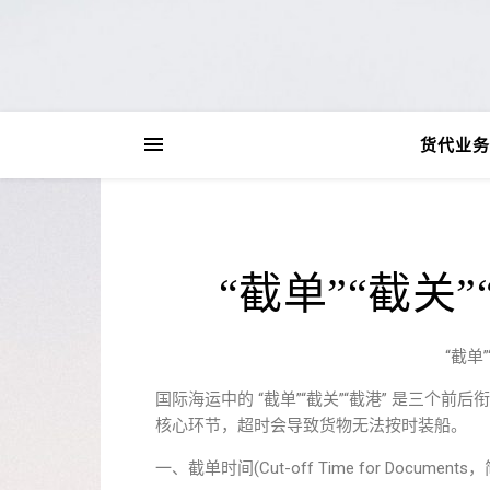
货代业务
“截单”“截关
“截单
国际海运中的 “截单”“截关”“截港” 是三
核心环节，超时会导致货物无法按时装船。
一、截单时间(Cut-off Time for Documents，简