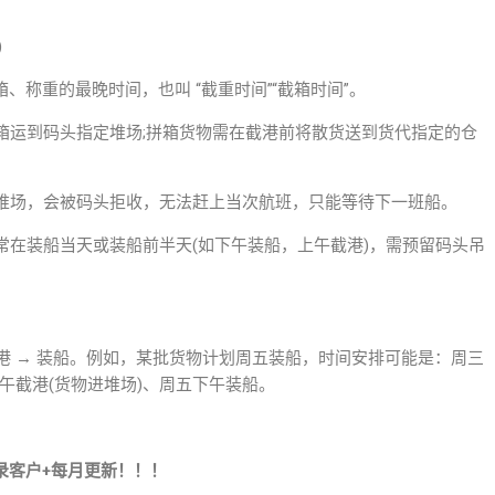
)
、称重的最晚时间，也叫 “截重时间”“截箱时间”。
箱运到码头指定堆场;拼箱货物需在截港前将散货送到货代指定的仓
堆场，会被码头拒收，无法赶上当次航班，只能等待下一班船。
常在装船当天或装船前半天(如下午装船，上午截港)，需预留码头吊
截港 → 装船。例如，某批货物计划周五装船，时间安排可能是：周三
上午截港(货物进堆场)、周五下午装船。
录客户+每月更新！！！