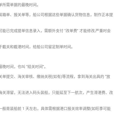
单所需单据的最晚时间。
装箱单、报关单等，船公司根据这些单据确认货物信息，制作正本提
能已完成提单信息录入，需额外支付 “改单费” 才能修改;严重时会
，早于截关和截港时间，给船公司留足制单时间。
晚时间，也叫 “结关时间”。
单提交、海关审核、缴纳关税(如有)等流程，拿到海关出具的 “放
海关滞留，无法进入码头装船，只能延至下一航次，产生滞港费、改
般是装船前 1 天左右，具体需根据港口报关效率调整(如旺季可能