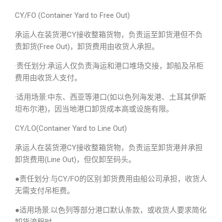
CY/FO (Container Yard to Free Out)
承运人在装货港CY接收整箱货物，负责运至卸货港但不负
责卸货(Free Out)，卸货费用由收货人承担。
·责任划分:承运人仅负责海运和港口堆场交接，卸船及吊柜
费用由收货人支付。
·适用场景:中东、西亚等港口(如以色列海发港、土耳其伊斯
坦布尔港)，因当地港口卸货成本高或设施有限。
CY/LO(Container Yard to Line Out)
承运人在装货港CY接收整箱货物，负责运至卸货港并承担
卸货费用(Line Out)，但仅卸至码头。
●责任划分:与CY/FO的区别:卸货费用由船公司承担，收货人
无需支付吊柜费。
●适用场景:以色列等部分港口默认条款，或收货人要求简化