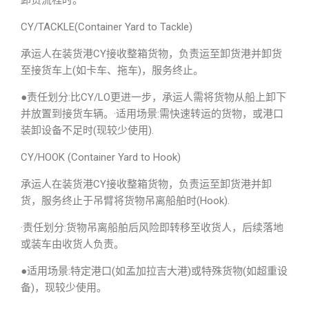
卸货流程时。
CY/TACKLE(Container Yard to Tackle)
承运人在装货港CY接收整箱货物，负责运至卸货港并卸货
至接货车上(如卡车、拖车)，服务终止。
●责任划分:比CY/LO更进一步，承运人需将货物从船上卸下
并放置到接货车辆。·适用场景:需快速转运的货物，或港口
装卸设备不足时(现较少使用).
CY/HOOK (Container Yard to Hook)
承运人在装货港CY接收整箱货物，负责运至卸货港并卸
货，服务终止于吊臂将货物吊离船舶时(Hook).
·责任划分:货物吊离船舶后风险即转移至收货人，后续落地
或装车由收货人负责。
●适用场景:特定港口(如孟加拉吉大港)或特殊货物(如超重设
备)，现较少使用。