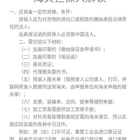
一、应具备一定的资格、条件：
担保人应为对货物的进出口或税款的缴纳承担法律责
任的法人；
出具保证函的担保人必须是中国法人。
二、需交验以下材料：
（一）加盖印章的《缴纳保证金申请书》；
（二）加盖印章的《保证函》
（三）报关员证；
（四）代理报关委托书；
（五）预录入报关单（指预录入公司录入、打印，并
联网将录入数据传送到海关，由申报单位向海关申报的报
关单）；
（六）发票、装箱单、合同、提单等随附单据；
（七）加工贸易需提供加工贸易手册；
（八）对外贸易管理制度规定需向海关递交、凭以实
施实际监管的各种许可证件。
例如：进（出）口许可证、重要工业品进口登记证
明、机电产品进口证明、机电产品进口登记表、进口废物