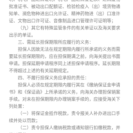
批准证书、被动出口配额证、检验检疫入（出）境货物通
知单、濒危物种进出口允许证、精神药物进（出）口准许
证、文物出口许可证、音像制品进口管理许可证明等；
（九）其它有特殊监管条件的有关单证以及海关要求
出示的单证。
三、需延长担保期限所应履行的义务：
担保人因故无法在规定期限内履行所承诺的义务而需
要延长担保期限的，应在担保期满之前，向海关提出书面
申请。担保延期申请程序同上述担保申请程序。延长期限
不得超过上述的有关延期规定。
四、不履行担保义务应承担的责任：
担保人必须在规定期限内履行其在《缴纳保证金申请
书》和《保证函》上所承诺的义务，向海关办理担保销案
手续。对未在担保期限内办理销案手续的，应接受海关下
列处置：
（一）将保证金抵作税款，责令报关人补办进出口手
续并处以罚款；
（二）责令担保人缴纳税款或通知银行扣缴税款，并