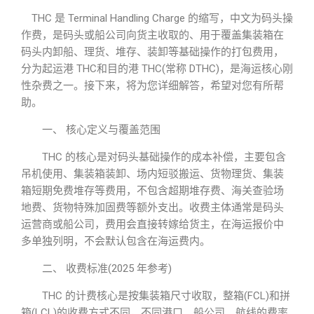
THC 是 Terminal Handling Charge 的缩写，中文为码头操
作费，是码头或船公司向货主收取的、用于覆盖集装箱在
码头内卸船、理货、堆存、装卸等基础操作的打包费用，
分为起运港 THC和目的港 THC(常称 DTHC)，是海运核心刚
性杂费之一。接下来，将为您详细解答，希望对您有所帮
助。
一、 核心定义与覆盖范围
THC 的核心是对码头基础操作的成本补偿，主要包含
吊机使用、集装箱装卸、场内短驳搬运、货物理货、集装
箱短期免费堆存等费用，不包含超期堆存费、海关查验场
地费、货物特殊加固费等额外支出。收费主体通常是码头
运营商或船公司，费用会直接转嫁给货主，在海运报价中
多单独列明，不会默认包含在海运费内。
二、 收费标准(2025 年参考)
THC 的计费核心是按集装箱尺寸收取，整箱(FCL)和拼
箱(LCL)的收费方式不同，不同港口、船公司、航线的费率