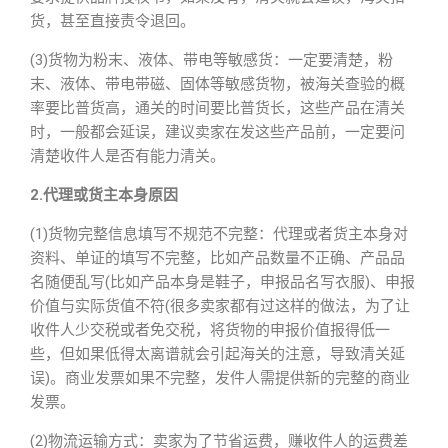
货，甚至直接责令退回。
(3)货物为粉末、液体、带电等
敏感货
：一定要清楚，粉
末、液体、带电带磁、固体等敏感货物，被海关查验的概
率要比普货高，通关的时间要比普货长，这些产品在清关
时，一般都会延误，建议卖家在发这些产品前，一定要问
清楚收件人是否有能力清关。
2.代理或货主本身原因
(1)货物完整信息填写不规范不完整：代理或者货主本身对
资料、单证的填写不完整，比如产品数量不正确、产品品
名随便乱写(比如产品本身是鞋子，申报品名写衣服)、申报
价值与实际货值不符(很多卖家都有过这样的做法，为了让
收件人少交税或者免交税，将货物的申报价值报得低一
些，但如果低得太离谱就会引起海关的注意，导致清关延
误)。商业发票如果不完整，发件人需提供新的完整的商业
发票。
(2)物流运输方式：卖家为了节省运费，赚收件人的运费差