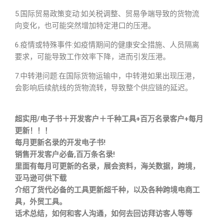
5.国际贸易政策变动:如关税调整、贸易争端导致的货物流
向变化，也可能突然增加特定港口的压港。
6.疫情或特殊事件:如疫情期间的健康安全措施、人员隔离
要求，可能导致工作效率下降，进而引发压港。
7.中转港问题:在国际货物运输中，中转港如果出现压港，
会影响后续航线的货物流转，导致整个供应链的延迟。
超实用/电子书＋开发客户＋千种工具+百万名录客户+每月
更新！！！
每月更新名录的开发电子书!
销售开发客户必备,百万条名录!
里面有每月可更新的名录，展会资料，海关数据，跨境，
亚马逊可供下载
介绍了货代必备的工具更新超千种，以及各种跨境电商工
具，外贸工具。
话术总结，如何和客人沟通，如何去回访拜访客人等等